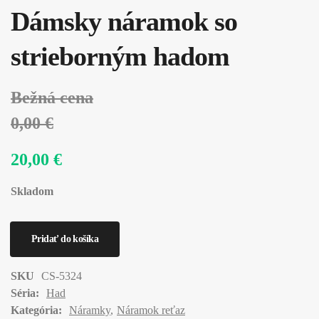
Dámsky náramok so
strieborným hadom
Bežná cena
0,00 €
20,00 €
Skladom
SKU
CS-5324
Séria:
Had
Kategória:
Náramky
Náramok reťaz