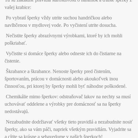
vašej krabice:
Po vybratí šperky vždy utrite suchou handričkou alebo
navlhčenou v mydlovej vode. Po vyčistení utrite dosucha.
Nečistite šperky abrazívnymi výrobkami, ktoré by ich mohli
poškriabať.
Vyčistite si domáce šperky alebo odneste ich do čistiarne na
čistenie.
Škrabance a škrabance. Nenoste šperky pred čistením,
športovaním, prácou v domácnosti alebo akoukoľvek inou
činnosťou, pri ktorej by šperky mohli byť náhodne poškodené.
Chemikálie mimo šperkov: odstraňovač lakov na nechty sa musí
uchovávať oddelene a výrobky pre domácnosť sa na šperky
nedostávajú.
Nezabudnite dodržiavať všetky tieto pravidlá a nezabudnite nosiť
šperky, ako sa vám páči, napriek všetkým pravidlám. Vyjadrite sa
a cítite sa krásne a sebavedome v našich šperkoch!