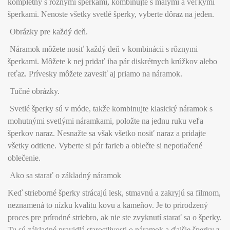
kompletný s rôznymi šperkami, kombinujte s malými a veľkými
šperkami. Nenoste všetky svetlé šperky, vyberte dôraz na jeden.
Obrázky pre každý deň.
Náramok môžete nosiť každý deň v kombinácii s rôznymi
šperkami. Môžete k nej pridať iba pár diskrétnych krúžkov alebo
reťaz. Prívesky môžete zavesiť aj priamo na náramok.
Tučné obrázky.
Svetlé šperky sú v móde, takže kombinujte klasický náramok s
mohutnými svetlými náramkami, položte na jednu ruku veľa
šperkov naraz. Nesnažte sa však všetko nosiť naraz a pridajte
všetky odtiene. Vyberte si pár farieb a oblečte si nepotlačené
oblečenie.
Ako sa starať o základný náramok
Keď strieborné šperky strácajú lesk, stmavnú a zakryjú sa filmom,
neznamená to nízku kvalitu kovu a kameňov. Je to prirodzený
proces pre prírodné striebro, ak nie ste zvyknutí starať sa o šperky.
Tu sú základné pravidlá starostlivosti o náramok a ďalšie šperky z