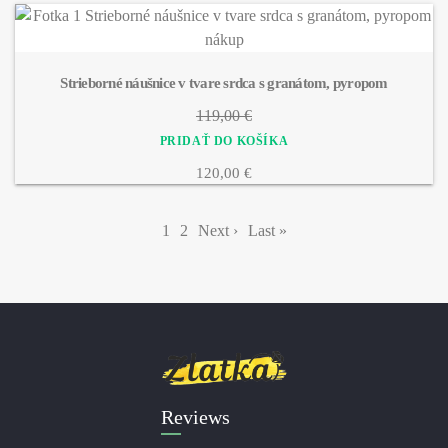
Strieborné náušnice v tvare srdca s granátom, pyropom
119,00 €
120,00 €
Pagination
Aktuálna
1
Page
2
Ďalšia
Next ›
Posledná
Last »
stránka
strana
strana
Reviews