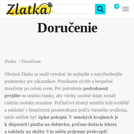
0
položiek
Doručenie
Zlatka
Doručenie
Obchod
Zlatka
sa snaží vytvárať tie najlepšie a najvýhodnejšie
podmienky pre zákazníkov. Ponúkame rýchle a bezpečné
doručenie po celom svete. Pre potvrdenie
podrobností
prejdite
na stránku banky, aby všetky osobné údaje zostali
cudzím osobám neznáme. Počítačoví zlodeji nemôžu kód rozlúštiť
a nakladať s finančnými prostriedkami podľa vlastného uváženia,
takže môžete byť
úplne pokojní.
V mnohých krajinách je
k dispozícii i platba na dobierku, pričom dodacia lehota
a náklady na služby Vás môžu príjemne prekvapiť.