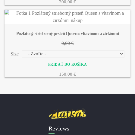
200,00 €
Pozlátený strieborný prsteň Queen s vltavínom a zirkónmi
0,00 €
Size
150,00 €
Reviews