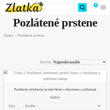
0
položiek
Pozlátené prstene
Zlatka
Pozlátené prstene
Sort by
Pozlátený strieborný prsteň Sirius s vltavínom a zirkónmi
0,00 €
Size