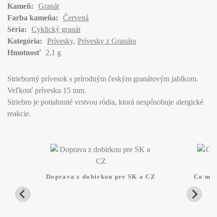
Kameň:
Granát
Farba kameňa:
Červená
Séria:
Cyklický granát
Kategória:
Prívesky
Prívesky z Granátu
Hmotnosť
2,1 g
Strieborný prívesok s prírodným českým granátovým jablkom.
Veľkosť prívesku 15 mm.
Striebro je potiahnuté vrstvou ródia, ktorá nespôsobuje alergické
reakcie.
Doprava z dobirkou pre SK a CZ
Co mam