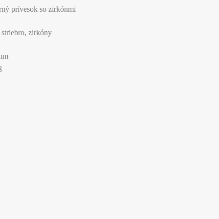
rný prívesok so zirkónmi
triebro, zirkóny
 mm
g