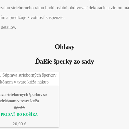
jnu strieborného rámu budú ostatní obdivovať dekoráciu a zirkón má pr
ím a predlžuje životnosť suspenzie.
detailov.
Ohlasy
Ďalšie šperky zo sady
ava strieborných šperkov so 
zirkónom v tvare kríža
0,00 €
20,00 €