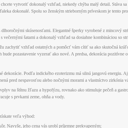
 chcete vytvoriť dokonalý vzhľad, niekedy chýba malý detail. Stáva sa 
 zďaleka dokonalé. Spolu so ženským strieborným príveskom je tento pr
 dlhoročnými skúsenosťami. Elegantné šperky vyrobené z mincový strie
i s večernými šatami a dokonalý vzhľad sa dosiahne kombináciou so st
n môžu zachytiť vzhľad ostatných a pomôcť vám cítiť sa ako skutočná k
 bude pozastavenie vyzerať ako nové. A predsa, dekorácia pozitívne ovp
é dekorácie. Podľa indického ezoterizmu má silnú jangovú energiu.
nená pred nespavosťou alebo nočnými morami a vlastníctvo zirkónia vá
vplyv na štítnu žľazu a hypofýzu, rovnako ako stimuluje pečeň a gastro
racuje s prvkami zeme, ohňa a vody.
získate veľa výhod:
kôr. Navyše, jeho cena vás urobí príjemne prekvapeným;