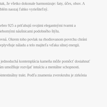
tak, že všetko dokonale harmonizuje: šaty, účes, obuv. A
oblém naozaj ľahko vyriešiteľný.
bro 925 a priťahujú svojimi elegantnými tvarmi a
riebornými náušnicami podobného štýlu.
ráľovná. Okrem toho povlak na rhodiovanom povrchu chráni
lyvňuje náladu a telo majiteľa vďaka silnej energii.
 Aj jednoduchá kontemplácia kameňa môže pomôcť dosiahnuť
m umožňuje rozvíjať intuíciu a mentálne schopnosti.
intestinálny trakt. Podľa znamenia zverokruhu je zirkónia