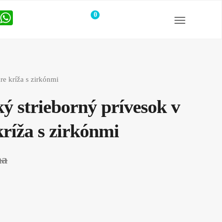
0
položiek
re kríža s zirkónmi
 strieborný prívesok v
kríža s zirkónmi
na