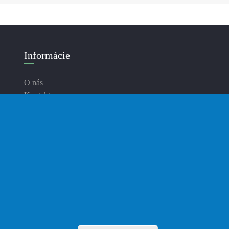
Informácie
O nás
Kontakty
Doručenie
Platba
Zásady ochrany osobných údajov
Podmienky používania
Blog