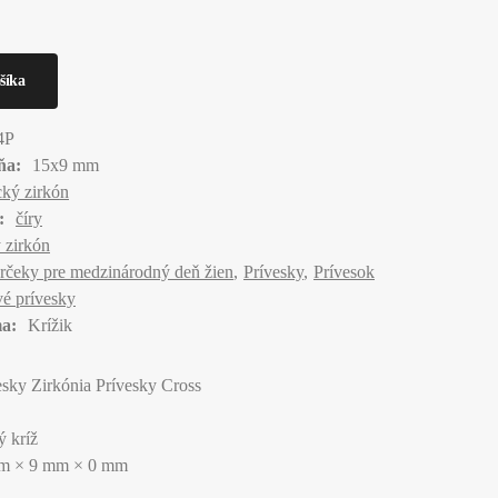
4P
ňa:
15x9 mm
ký zirkón
:
číry
 zirkón
rčeky pre medzinárodný deň žien
Prívesky
Prívesok
é prívesky
a:
Krížik
esky Zirkónia Prívesky Cross
ý kríž
m × 9 mm × 0 mm