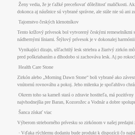
Ženy vedia, že je ťažké preceňovať dôležitosť maličkosti. Ak
dokonca aj náušnice sú vybrané správne, ale stále nie sú ani
Tajomstvo českých klenotníkov
Tento krížový prívesok bol vytvorený českými remeselníkmi s
nádhernými líniami. Štýlový prívesok je v dokonalej harmóni
Vynikajúci dizajn, ušľachtilý lesk striebra a žiarivý zirkó
pred poškriabaním a dlhodobo si zachováva lesk. Aj po rokoch
Health Care Stone
Zirkón alebo „Morning Dawn Stone“ boli vybrané ako závesn
vnútornú rovnováhu a pokoj. Jeho milenka je spoľahlivo chrá
Okrem toho sa kameň stará o zdravie hostiteľa, má pozitívny 
najvhodnejšia pre Baran, Kozorožec a Vodnár a dobre spolup
Šanca získať viac
Výberom strieborného prívesku so zirkónom v našej predajni 
· Vďaka rýchlemu dodaniu bude produkt k dispozícii čo najs