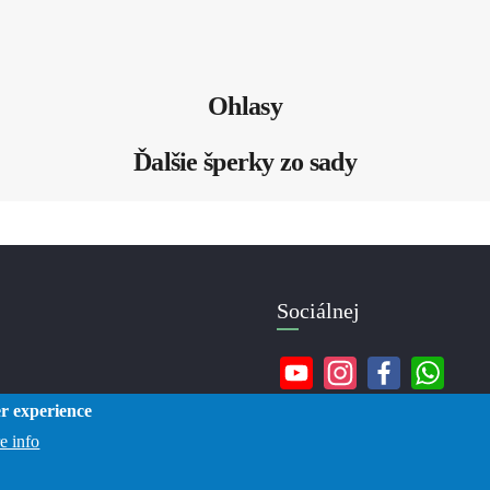
Ohlasy
Ďalšie šperky zo sady
Sociálnej
er experience
e info