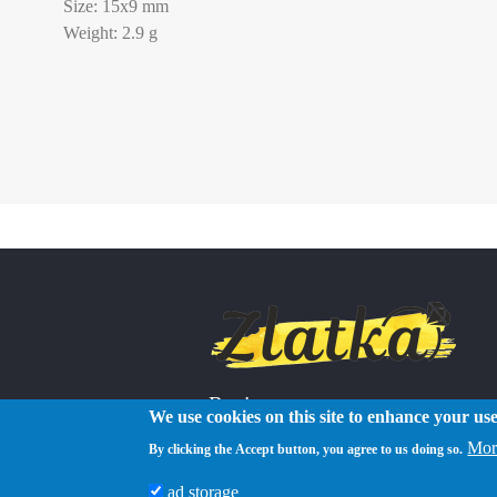
Size: 15x9 mm
Weight: 2.9 g
Reviews
We use cookies on this site to enhance your us
Mor
By clicking the Accept button, you agree to us doing so.
ad storage