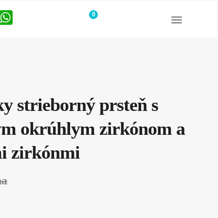
0
položiek
 strieborný prsteň s
m okrúhlym zirkónom a
i zirkónmi
na