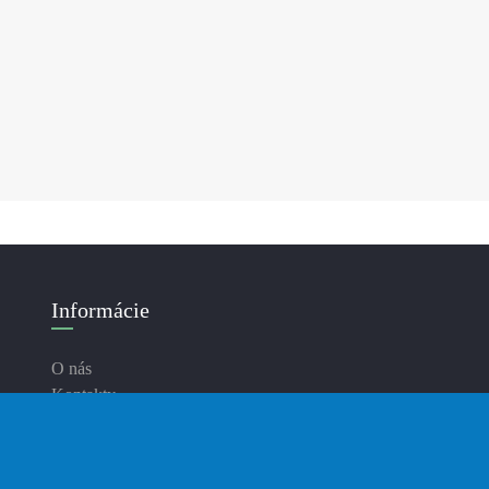
Informácie
O nás
Kontakty
Doručenie
Platba
Zásady ochrany osobných údajov