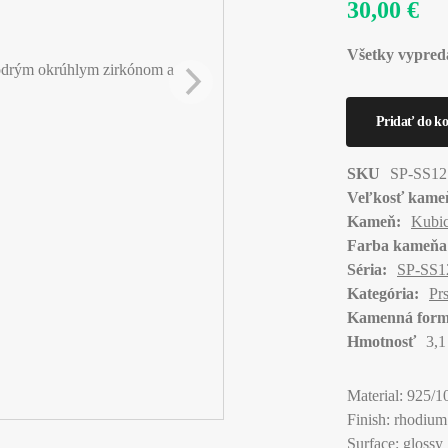
30,00 €
Všetky vypred
SKU
SP-SS1
Veľkosť kame
Kameň:
Kubic
Farba kameňa
Séria:
SP-SS1
Kategória:
Pr
Kamenná form
Hmotnosť
3,1
Material: 925/10
Finish: rhodium
Surface: glossy