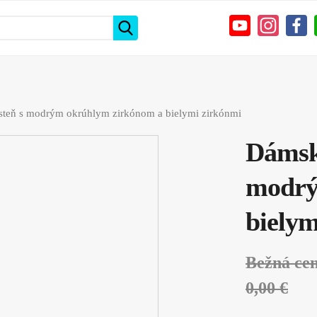
steň s modrým okrúhlym zirkónom a bielymi zirkónmi
Dámsky
modrý
bielym
Bežná ce
0,00 €