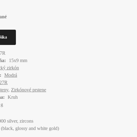
ané
27R
ňa:
15x9 mm
ký zirkón
:
Modrá
27R
steny
Zirkónové prstene
a:
Kruh
 g
00 silver, zircons
 (black, glossy and white gold)