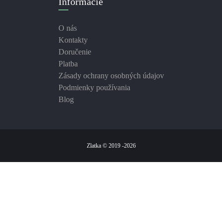
Informácie
O nás
Kontakty
Doručenie
Platba
Zásady ochrany osobných údajov
Podmienky používania
Blog
Zlatka © 2019 -2026
We use cookies on this site to enhance your user experience
By clicking the Accept button, you agree to us doing so.
More info
ad storage
ad user data