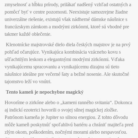
zmyselnosť a hĺbku prírody, prilákať nadšený vzhľad ostatných a
pomôcť byť v centre pozornosti. Neexistuje samozrejme žiadne
univerzálne riešenie, existujú však nádherné dámske náušnice s
francúzskym zámkom a modrými zirkónmi, ktoré sú vhodné pre
takmer každé oblečenie.
Klenotnícke majstrovské dielo diela českých majstrov je na prvý
pohľad očarujúce. Vynikajúca kombinácia vzácneho kovu s
ušľachtilým leskom a elegantnými modrými zirkónmi. Vďaka
vynikajúcemu spracovaniu a vynikajúcemu dizajnu sú tieto
náušnice ideálne pre večerné šaty a bežné nosenie. Ale skutočné
tajomstvo leží vo vnútri.
Tento kameň je nepochybne magický
Hovoríme o zirkóne alebo o „kameni ranného svitania“. Dokonca
aj indickí ezoterici hovorili o svojej silnej magickej zložke.
Patrónom kameňa je Jupiter so silnou energiou. Z tohto dôvodu
môže kameň poskytnúť spoľahlivú bariéru a chrániť majiteľa pred
zlým okom, poškodením, nočnými morami alebo nespavosťou.