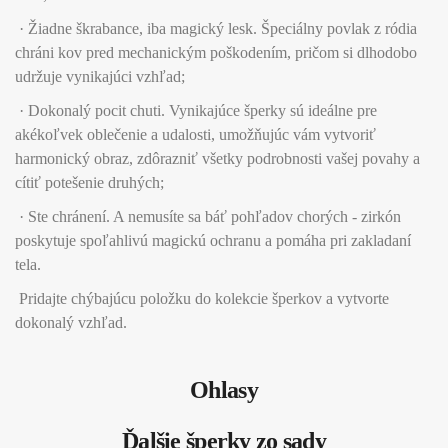
· Žiadne škrabance, iba magický lesk. Špeciálny povlak z ródia
chráni kov pred mechanickým poškodením, pričom si dlhodobo
udržuje vynikajúci vzhľad;
· Dokonalý pocit chuti. Vynikajúce šperky sú ideálne pre
akékoľvek oblečenie a udalosti, umožňujúc vám vytvoriť
harmonický obraz, zdôrazniť všetky podrobnosti vašej povahy a
cítiť potešenie druhých;
· Ste chránení. A nemusíte sa báť pohľadov chorých - zirkón
poskytuje spoľahlivú magickú ochranu a pomáha pri zakladaní
tela.
Pridajte chýbajúcu položku do kolekcie šperkov a vytvorte
dokonalý vzhľad.
Ohlasy
Ďalšie šperky zo sady