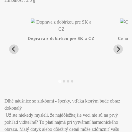
Hmotnosť: 3,5 g
Doprava z dobirkou pre SK a CZ
Co mam
Dlhé náušnice so zirkónmi - šperky, vďaka ktorým bude obraz
dokonalý
Už ste niekedy mysleli, že najdôležitejšie veci nie sú na prvý
pohľad viditeľné? To platí najmä pri vytváraní harmonického
obrazu. Malý dotyk alebo dôležitý detail môže zdôrazniť vašu