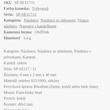
SKU
SP-SE117/11
Farba kameňa:
Tyrkysová
Séria:
SP-SE117/11
Kategória:
Náušnice
Naušnice so zirkonom
Visiace
náušnice
Nausnice s kamieňkami
Kamenná forma:
Obdĺžnik
Hmotnosť
3,4 g
Kategórie: Náušnice, Náušnice so zirkónom, Náušnice s
príveskami, Kamene
Kameň: zirkón
Séria: SP-SE117 / 11
Rozmery: 0 mm x 2 mm x 40 mm
Materiál: striebro 925/1000, zirkóny
Povrchová úprava: Rhodium (čierne, lesklé alebo biele zlato)
Mount: Francúzsky hrad
Povrch: lesklý
Rozmer: 40x2 mm