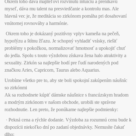
Okrem toho dáva majiteľovi rozvinutú intuíciu a prenikavú
myseľ, dáva mu talent na presviedčanie a kontrolu mas. Ale
hlavná vec je, že meditácia so zirkónom pomáha pri dosahovaní
vnútornej rovnováhy a harmónie.
Okrem toho je dokázaný pozitívny vplyv kameňa na pečeň,
hypofýzu a štítnu žľazu. Je schopný vyhladiť vrásky, riešiť
problémy s pokožkou, normalizovať hmotnosť a upokojiť chuť
do jedla. Spolu s touto výzdobou získava žena halo atraktivity a
sexuality. Zirkón sa najlepšie hodí pre ľudí narodených pod
značkou Aries, Capricorn, Taurus alebo Aquarius.
Urobíme všetko pre to, aby ste boli spokojní zakúpením náušníc
so zirkónmi
Ak sa rozhodnete kúpiť dámske náušnice s francúzskym hradom
a modrým zirkónom v našom obchode, urobili ste správne
rozhodnutie. Len preto, že ponúkame najlepšie podmienky:
· Pekná cena a rýchle dodanie. Výzdoba za rozumnú cenu bude k
dispozícii niekoľko dní po zadaní objednávky. Nemusíte čakať
dlho;