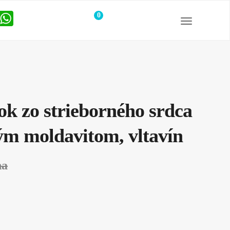
0
položiek
ok zo strieborného srdca
ým moldavitom, vltavín
na