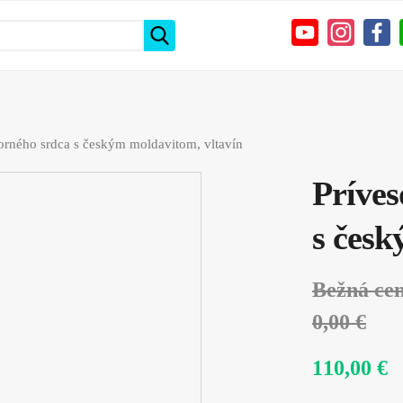
borného srdca s českým moldavitom, vltavín
Príves
s česk
Bežná ce
0,00 €
110,00 €