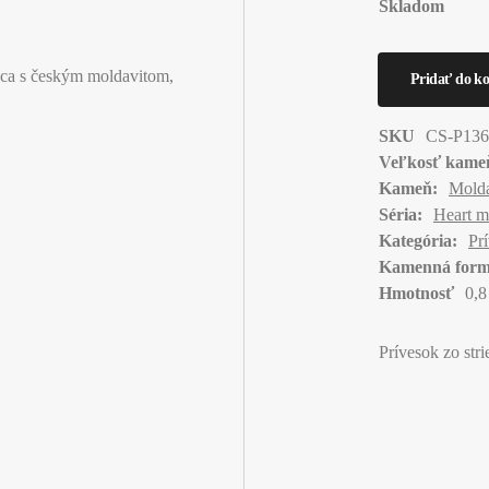
Skladom
SKU
CS-P13
Veľkosť kame
Kameň:
Molda
Séria:
Heart m
Kategória:
Pr
Kamenná form
Hmotnosť
0,8
Prívesok zo str