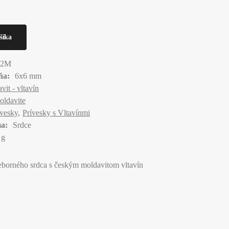
62M
ňa:
6x6 mm
vit - vltavín
oldavite
ívesky
Prívesky s Vltavínmi
a:
Srdce
 g
ieborného srdca s českým moldavitom vltavín