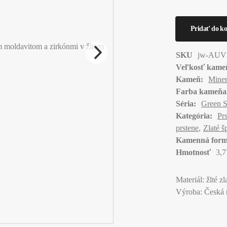
SKU
jw-AUV
Veľkosť kame
Kameň:
Miner
Farba kameňa
Séria:
Green 
Kategória:
Pr
prstene
Zlaté š
Kamenná form
Hmotnosť
3,7
Materiál: žlté z
Výroba: Česká 