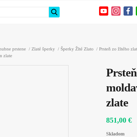
nubne prstene
Zlaté šperky
Šperky Žlté Zlato
Prsteň zo žltého zl
m zlate
Prsteň
moldav
zlate
851,00 €
Skladom