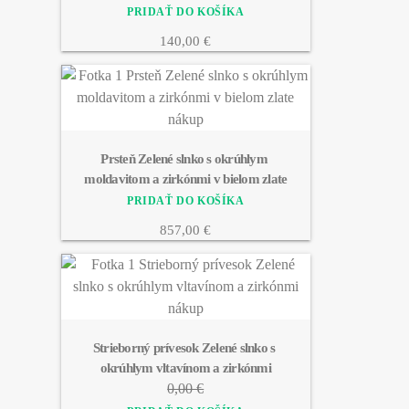
140,00 €
Prsteň Zelené slnko s okrúhlym 
moldavitom a zirkónmi v bielom zlate
857,00 €
Strieborný prívesok Zelené slnko s 
okrúhlym vltavínom a zirkónmi
0,00 €