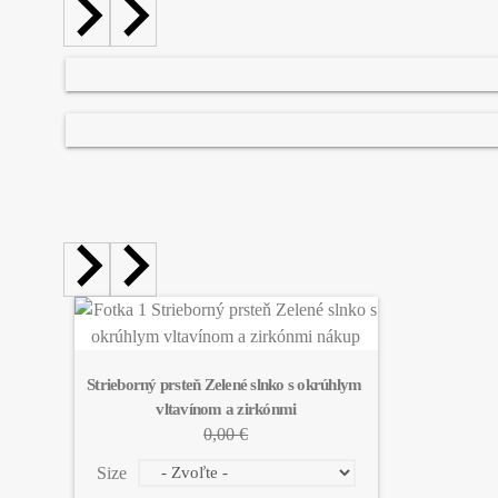
Strieborný prsteň Zelené slnko s okrúhlym 
vltavínom a zirkónmi
0,00 €
Size