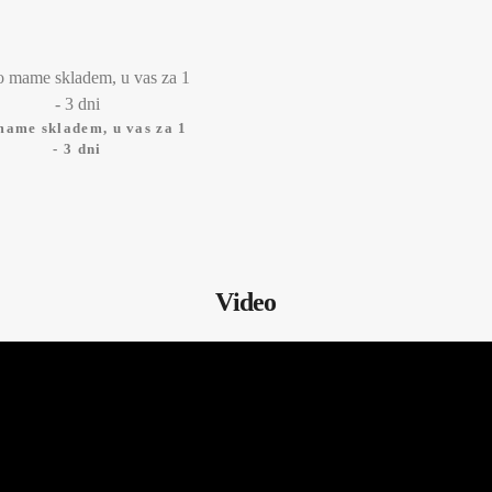
mame skladem, u vas za 1
- 3 dni
Video