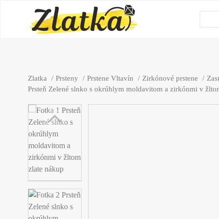
Zlatka
Prsteny
Prstene Vltavín
Zirkónové prstene
Zas
Prsteň Zelené slnko s okrúhlym moldavitom a zirkónmi v žlto