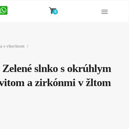
0
položiek
ata s vltavínom
 Zelené slnko s okrúhlym
itom a zirkónmi v žltom