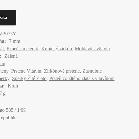
Z3073Y
ňa:
7 mm
ál
Kmeň - meteorit
Kubický zirkón
Moldavit - vltavín
:
Zelená
Sun
steny
Prstene Vltavín
Zirkónové prstene
Zasnubne
perky
Šperky Žlté Zlato
Prsteň zo žltého zlata s vltavínom
a:
Kruh
7 g
lato 585 / 14K
republika