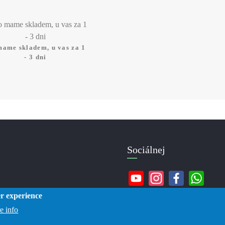
mame skladem, u vas za 1
- 3 dni
Sociálnej
er experience
e info