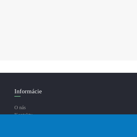
Informácie
O nás
Kontakty
Doručenie
Platba
Zásady ochrany osobných údajov