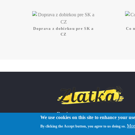
Doprava z dobirkou pre SK a
Co 
CZ
Reviews
We use cookies on this site to enhance your us
Mor
By clicking the Accept button, you agree to us doing so.