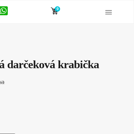
0
položiek
á darčeková krabička
na