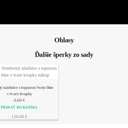
Ohlasy
Ďalšie šperky zo sady
ý náušnice s topazom Swiss blue 
v tvare kvapky
0,00 €
120,00 €