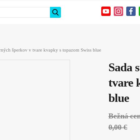
orných šperkov v tvare kvapky s topazom Swiss blue
Sada s
tvare 
blue
Bežná ce
0,00 €