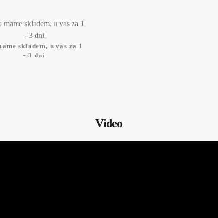
mame skladem, u vas za 1
- 3 dni
Video