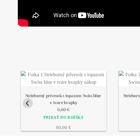
Strieborný prívesok s topazom Swiss blue 
Strieborn
v tvare kvapky
0,00 €
80,00 €