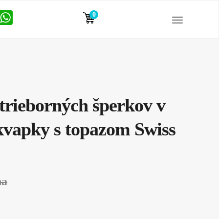
0
položiek
trieborných šperkov v
kvapky s topazom Swiss
na