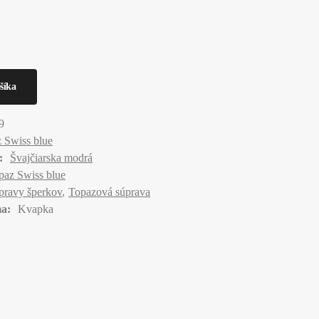
9
 Swiss blue
:
Švajčiarska modrá
paz Swiss blue
pravy šperkov
Topazová súprava
a:
Kvapka