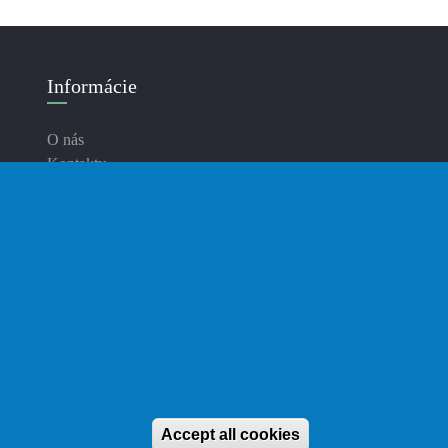
Informácie
O nás
Kontakty
Doručenie
Platba
Zásady ochrany osobných údajov
Podmienky používania
Blog
Accept all cookies
Withdraw conse