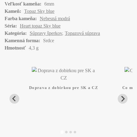
Veľkosť kameňa:
6mm
Kameň:
Topaz Sky blue
Farba kameňa:
Nebesná modrá
Séria:
Heart topaz Sky blue
Kategória:
Súpravy šperkov
Topazová súprava
Kamenná forma:
Srdce
Hmotnosť
4,3 g
Doprava z dobirkou pre SK a CZ
Co mam