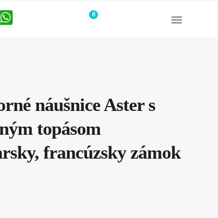
0
položiek
orné náušnice Aster s
dným topásom
arsky, francúzsky zámok