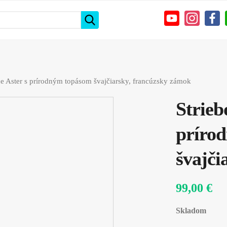
ce Aster s prírodným topásom švajčiarsky, francúzsky zámok
Strieb
príro
švajči
99,00 €
Skladom