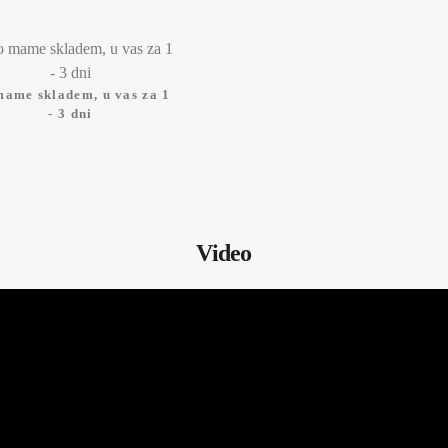
mame skladem, u vas za 1
- 3 dni
Video