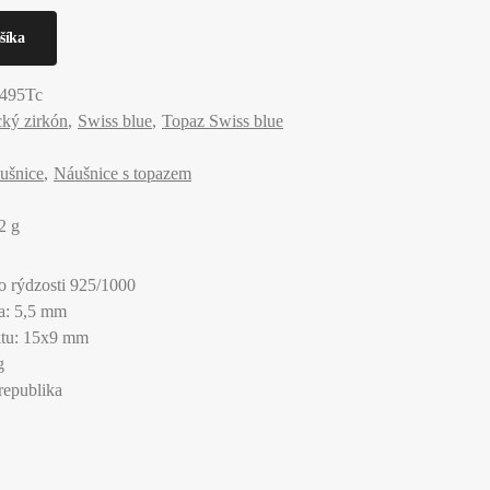
495Tc
ký zirkón
Swiss blue
Topaz Swiss blue
ušnice
Náušnice s topazem
2 g
ro rýdzosti 925/1000
a: 5,5 mm
ktu: 15x9 mm
g
republika