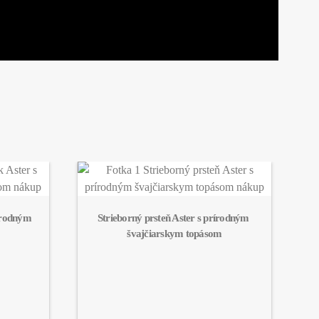
írodným 
Strieborný prsteň Aster s prírodným 
švajčiarskym topásom