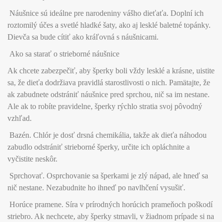
Náušnice sú ideálne pre narodeniny vášho dieťaťa. Doplní ich
roztomilý účes a svetlé hladké šaty, ako aj lesklé baletné topánky.
Dievča sa bude cítiť ako kráľovná s náušnicami.
Ako sa starať o strieborné náušnice
Ak chcete zabezpečiť, aby šperky boli vždy lesklé a krásne, uistite
sa, že dieťa dodržiava pravidlá starostlivosti o nich. Pamätajte, že
ak zabudnete odstrániť náušnice pred sprchou, nič sa im nestane.
Ale ak to robíte pravidelne, šperky rýchlo stratia svoj pôvodný
vzhľad.
Bazén. Chlór je dosť drsná chemikália, takže ak dieťa náhodou
zabudlo odstrániť strieborné šperky, určite ich opláchnite a
vyčistite neskôr.
Sprchovať. Osprchovanie sa šperkami je zlý nápad, ale hneď sa
nič nestane. Nezabudnite ho ihneď po navlhčení vysušiť.
Horúce pramene. Síra v prírodných horúcich prameňoch poškodí
striebro. Ak nechcete, aby šperky stmavli, v žiadnom prípade si na