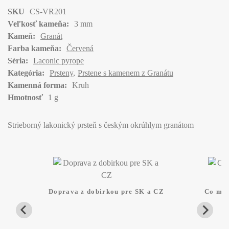
SKU
CS-VR201
Veľkosť kameňa:
3 mm
Kameň:
Granát
Farba kameňa:
Červená
Séria:
Laconic pyrope
Kategória:
Prsteny
Prstene s kamenem z Granátu
Kamenná forma:
Kruh
Hmotnosť
1 g
Strieborný lakonický prsteň s českým okrúhlym granátom
Doprava z dobirkou pre SK a CZ
Co mam