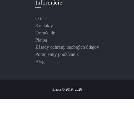
Informácie
O nás
Kontakty
Doručenie
Platba
Zásady ochrany osobných údajov
Podmienky používania
Blog
Zlatka © 2019 -2026
We use cookies on this site to enhance your user experience
By clicking the Accept button, you agree to us doing so.
More info
ad storage
ad user data