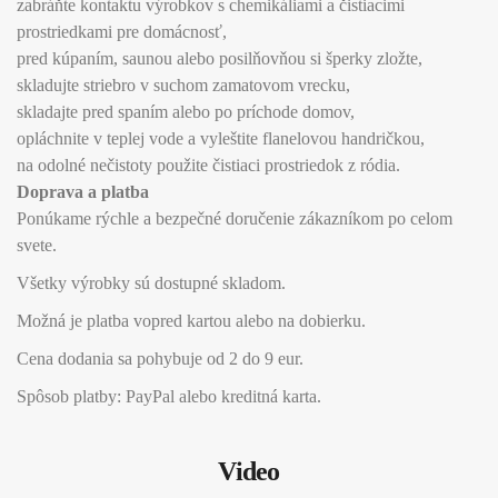
zabráňte kontaktu výrobkov s chemikáliami a čistiacimi
prostriedkami pre domácnosť,
pred kúpaním, saunou alebo posilňovňou si šperky zložte,
skladujte striebro v suchom zamatovom vrecku,
skladajte pred spaním alebo po príchode domov,
opláchnite v teplej vode a vyleštite flanelovou handričkou,
na odolné nečistoty použite čistiaci prostriedok z ródia.
Doprava a platba
Ponúkame rýchle a bezpečné doručenie zákazníkom po celom
svete.
Všetky výrobky sú dostupné skladom.
Možná je platba vopred kartou alebo na dobierku.
Cena dodania sa pohybuje od 2 do 9 eur.
Spôsob platby: PayPal alebo kreditná karta.
Video