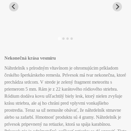
Nekonečná krása vesmír
u
Náhrdelník s prírodným vltavínom je ohromujúcim príkladom
českého šperkárskeho remesla. Prívesok má tvar nekonečna, ktoré
prechádza srdcom. V strede je zelený fragment meteoritu s
priemerom 5 mm. Rám je z 22 karátového ródiového striebra.
Ródium dodáva kovu ušľachtilý biely lesk, ktorý nielen zvyšuje
krásu striebra, ale aj ho chráni pred vplyvmi vonkajšieho
prostredia. Teraz sa už nemusíte obávať, že náhrdelník stmavne
alebo sa zafarbí. Hmotnosť produktu sú 4 gramy. Náhrdelník je
prívesok pripevnený na retiazke, ktorá sa spája karabínou.