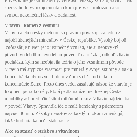
Prívesok nie je odnímateľný, veľkosť retiazky sa dá upraviť. Tieto
šperky budú vynikajúcim darčekom pre Vašu milovanú ako
symbol nekonečnej lásky a oddanosti.
Vltavín - kameň z vesmíru
Vltavín alebo český meteorit sa právom považujú za jeden z
najobľúbenejších minerálov v Českej republike. Vysoký boj oň
zdôrazňuje nielen jeho jedinečný vzhľad, ale aj neobvyklý
pôvod. Vedci dlho nevedeli odpovedať na otázku, odkiaľ vltavín
pochádza, kým sa neobjavila teória o jeho vesmírnom pôvode.
Vltavin má atypické vlastnosti pre minerály svojej skupiny a tlak a
koncentrácia plynových bublín v ňom sa líšia od tlaku a
koncentrácie Zeme. Preto dnes vedci zastávajú názor, že vltavín je
fragment jadra kométy, ktorá padla na územie dnešnej Českej
republiky asi pred pätnástimi miliónmi rokov. Vltavín nájdete iba
v povodí Vltavy. Spravidla ide o malé kamienky s priemerom
najviac 30 mm. Zásoby nerastov sa každým rokom zmenšujú,
takže hodnota kameňa stále rastie.
Ako sa starať o striebro s vltavínom