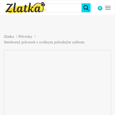
0
položiek
Zlatka
Prívesky
Strieborný prívesok s oválnym prírodným zafírom