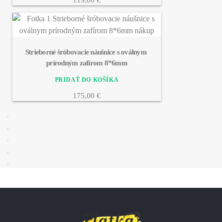
119,00 €
Strieborné šróbovacie náušnice s oválnym 
prírodným zafírom 8*6mm
175,00 €