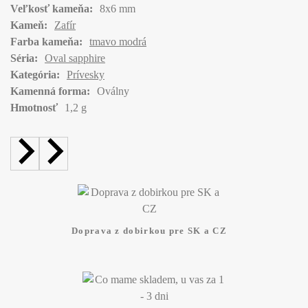
Veľkosť kameňa:
8x6 mm
Kameň:
Zafír
Farba kameňa:
tmavo modrá
Séria:
Oval sapphire
Kategória:
Prívesky
Kamenná forma:
Oválny
Hmotnosť
1,2 g
Doprava z dobirkou pre SK a CZ