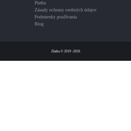
Platba
Zásady ochrany osobných údajov
Podmienky používania
Blog
Zlatka © 2019 -2026
We use cookies on this site to enhance your user experience
By clicking the Accept button, you agree to us doing so.
More info
ad storage
ad user data
ad persinalisation
analytics storage
functionality storage
personalization storage
security storage