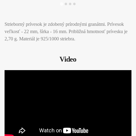
Strieborný prívesok je zdobený prírodnými granátmi. Prívesok
veľkosť - 22 mm, šírka - 16 mm. Približná hmotnosť prívesku je
2,70 g. Materiál je 925/1000 striebra.
Video