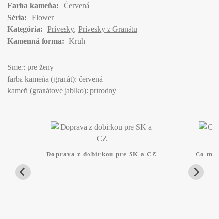
Farba kameňa:
Červená
Séria:
Flower
Kategória:
Prívesky
Prívesky z Granátu
Kamenná forma:
Kruh
Smer: pre ženy
farba kameňa (granát): červená
kameň (granátové jablko): prírodný
Doprava z dobirkou pre SK a CZ
Co mam