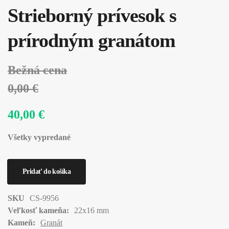
Strieborný prívesok s
prírodným granátom
Bežná cena
0,00 €
40,00 €
Všetky vypredané
SKU
CS-9956
Veľkosť kameňa:
22x16 mm
Kameň:
Granát