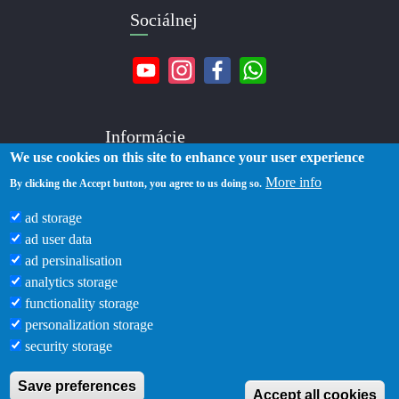
Sociálnej
Informácie
We use cookies on this site to enhance your user experience
More info
O nás
By clicking the Accept button, you agree to us doing so.
Kontakty
ad storage
Doručenie
ad user data
Platba
ad persinalisation
Zásady ochrany osobných údajov
analytics storage
Podmienky používania
functionality storage
Blog
personalization storage
security storage
Save preferences
Accept all cookies
Zlatka © 2019 -2026