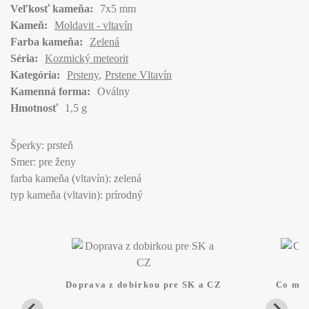
Veľkosť kameňa:
7x5 mm
Kameň:
Moldavit - vltavín
Farba kameňa:
Zelená
Séria:
Kozmický meteorit
Kategória:
Prsteny
Prstene Vltavín
Kamenná forma:
Oválny
Hmotnosť
1,5 g
Šperky: prsteň
Smer: pre ženy
farba kameňa (vltavín): zelená
typ kameňa (vltavin): prírodný
Doprava z dobirkou pre SK a CZ
Co mam