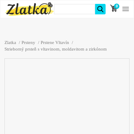
0
položiek
Zlatka
Prsteny
Prstene Vltavín
Strieborný prsteň s vltavinom, moldavitom a zirkónom