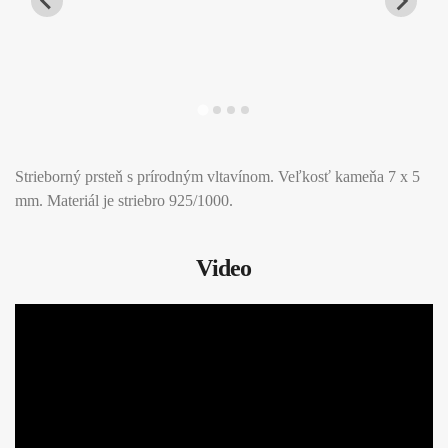
Strieborný prsteň s prírodným vltavínom. Veľkosť kameňa 7 x 5
mm. Materiál je striebro 925/1000.
Video