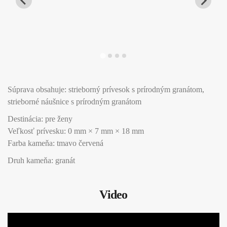
Súprava obsahuje: strieborný prívesok s prírodným granátom,
strieborné náušnice s prírodným granátom
Destinácia: pre ženy
Veľkosť prívesku: 0 mm × 7 mm × 18 mm
Farba kameňa: tmavo červená
Druh kameňa: granát
Video