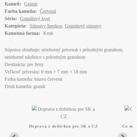
Kameň:
Granát
Farba kameňa:
Červená
Séria:
Granátový kvet
Kategória:
Súpravy šperkov
Granátové súpravy
Kamenná forma:
Kruh
Súprava obsahuje: strieborný prívesok s prírodným granátom,
strieborné náušnice s prírodným granátom
Destinácia: pre ženy
Veľkosť prívesku: 0 mm × 7 mm × 18 mm
Farba kameňa: tmavo červená
Druh kameňa: granát
Doprava z dobirkou pre SK a CZ
Co mam