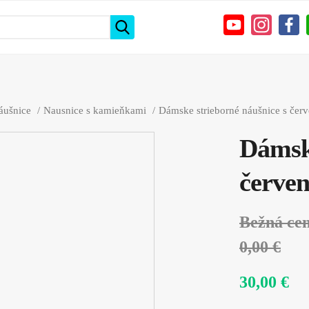
áušnice
Nausnice s kamieňkami
Dámske strieborné náušnice s če
Dámske
červe
Bežná ce
0,00 €
30,00 €