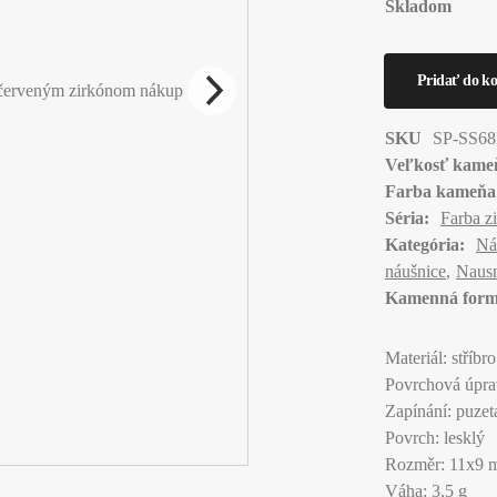
Skladom
SKU
SP-SS68
Veľkosť kame
Farba kameňa
Séria:
Farba z
Kategória:
Ná
náušnice
Nausn
Kamenná form
Materiál: stříbr
Povrchová úprav
Zapínání: puzet
Povrch: lesklý
Rozměr: 11x9
Váha: 3,5 g