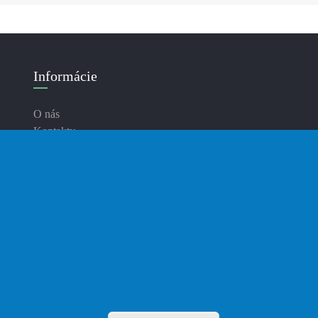
Informácie
O nás
Kontakty
Doručenie
Platba
Zásady ochrany osobných údajov
Podmienky používania
Blog