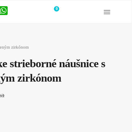
0
položiek
rveným zirkónom
 strieborné náušnice s
ným zirkónom
na