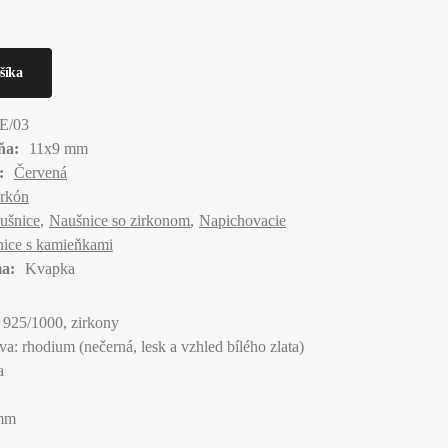
E/03
ňa:
11x9 mm
:
Červená
irkón
ušnice
Naušnice so zirkonom
Napichovacie
ice s kamieňkami
a:
Kvapka
o 925/1000, zirkony
a: rhodium (nečerná, lesk a vzhled bílého zlata)
a
 mm