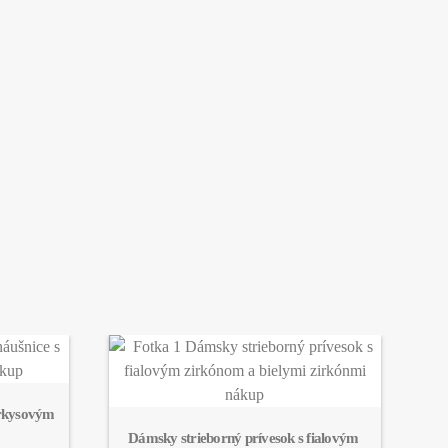
yrkysovým 
Dámsky strieborný prívesok s fialovým 