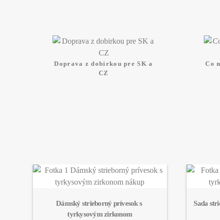
Doprava z dobirkou pre SK a
Co 
CZ
Dámský strieborný prívesok s 
Sada str
tyrkysovým zirkonom