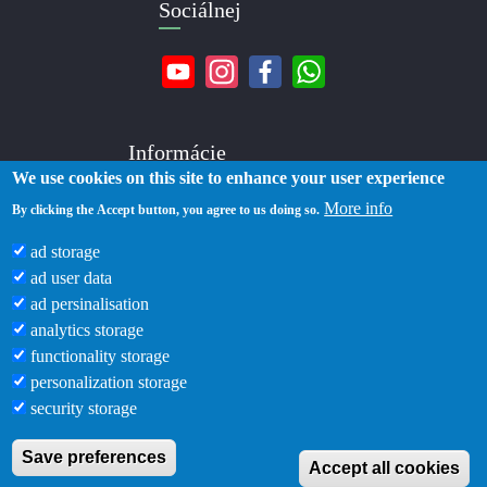
Sociálnej
Informácie
We use cookies on this site to enhance your user experience
More info
O nás
By clicking the Accept button, you agree to us doing so.
Kontakty
ad storage
Doručenie
ad user data
Platba
ad persinalisation
Zásady ochrany osobných údajov
analytics storage
Podmienky používania
functionality storage
Blog
personalization storage
security storage
Save preferences
Accept all cookies
Zlatka © 2019 -2026