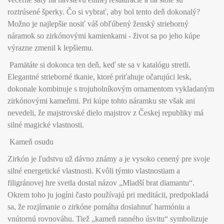
roztrúsené šperky. Čo si vybrať, aby bol tento deň dokonalý?
Možno je najlepšie nosiť váš obľúbený ženský strieborný
náramok so zirkónovými kamienkami - život sa po jeho kúpe
výrazne zmenil k lepšiemu.
Pamätáte si dokonca ten deň, keď ste sa v katalógu stretli.
Elegantné strieborné tkanie, ktoré priťahuje očarujúci lesk,
dokonale kombinuje s trojuholníkovým ornamentom vykladaným
zirkónovými kameňmi. Pri kúpe tohto náramku ste však ani
nevedeli, že majstrovské dielo majstrov z Českej republiky má
silné magické vlastnosti.
Kameň osudu
Zirkón je ľudstvu už dávno známy a je vysoko cenený pre svoje
silné energetické vlastnosti. Kvôli týmto vlastnostiam a
filigránovej hre svetla dostal názov „Mladší brat diamantu“.
Okrem toho ju jogíni často používajú pri meditácii, predpokladá
sa, že rozjímanie o zirkóne pomáha dosiahnuť harmóniu a
vnútornú rovnováhu. Tiež „kameň ranného úsvitu“ symbolizuje