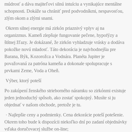
múdrosť a dáva majiteľovi silnú intuíciu a vynikajúce mentálne
schopnosti. Dokáže sa chrániť pred podvodníkmi, nespavosťou,
zlým okom a zlými snami.
Okrem silnej energie má zirkón priaznivý vplyv aj na
organizmus. Kameň zlepšuje fungovanie pečene, hypofýzy a
štítnej žľazy. Je dokázané, že zirkón vyhladzuje vrásky a dodáva
pokožke novú mladosť. Táto dekorácia je najvhodnejšia pre
Barana, Býk, Kozorožca a Vodnára. Planéta Jupiter je
považovaná za patróna kameňa a dokonale spolupracuje s
prvkami Zeme, Voda a Oheň.
Výber, ktorý poteší
Po zakúpení ženského strieborného náramku so zirkónmi existuje
jeden jednoduchý spôsob, ako zostať spokojný. Musíte si ju
objednať v našom obchode, pretože je tu.
· Najlepšie ceny a podmienky. Cena dekorácie poteší potešenie.
Okrem toho bude k dispozícii niekoľko dní po zadaní objednávky
vďaka doručovacej službe on-line;