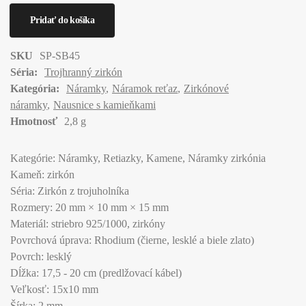
SKU
SP-SB45
Séria:
Trojhranný zirkón
Kategória:
Náramky
Náramok reťaz
Zirkónové
náramky
Nausnice s kamieňkami
Hmotnosť
2,8 g
Kategórie: Náramky, Retiazky, Kamene, Náramky zirkónia
Kameň: zirkón
Séria: Zirkón z trojuholníka
Rozmery: 20 mm × 10 mm × 15 mm
Materiál: striebro 925/1000, zirkóny
Povrchová úprava: Rhodium (čierne, lesklé a biele zlato)
Povrch: lesklý
Dĺžka: 17,5 - 20 cm (predlžovací kábel)
Veľkosť: 15x10 mm
Šírka: 2 mm