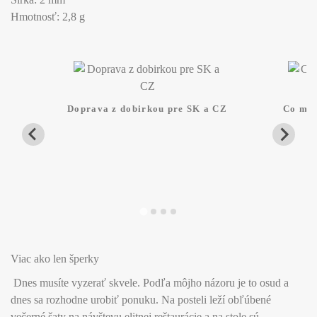
Hmotnosť: 2,8 g
Doprava z dobirkou pre SK a CZ
Co mam
Viac ako len šperky
Dnes musíte vyzerať skvele. Podľa môjho názoru je to osud a
dnes sa rozhodne urobiť ponuku. Na posteli leží obľúbené
večerné šaty na návštevu elitnej reštaurácie a na stole sú