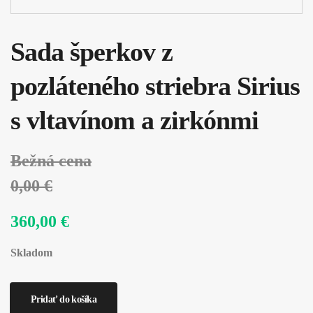
Sada šperkov z
pozláteného striebra Sirius
s vltavínom a zirkónmi
Bežná cena
0,00 €
360,00 €
Skladom