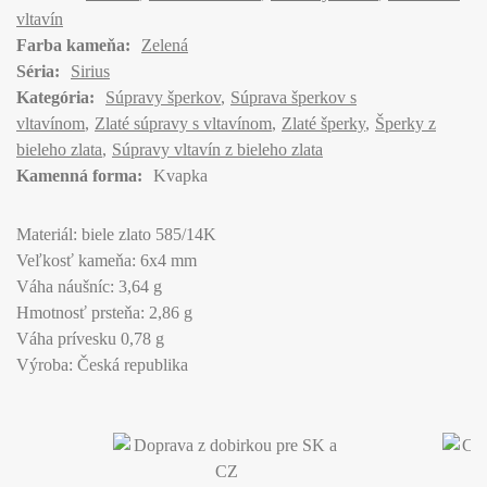
vltavín
Farba kameňa:
Zelená
Séria:
Sirius
Kategória:
Súpravy šperkov
Súprava šperkov s
vltavínom
Zlaté súpravy s vltavínom
Zlaté šperky
Šperky z
bieleho zlata
Súpravy vltavín z bieleho zlata
Kamenná forma:
Kvapka
Materiál: biele zlato 585/14K
Veľkosť kameňa: 6x4 mm
Váha náušníc: 3,64 g
Hmotnosť prsteňa: 2,86 g
Váha prívesku 0,78 g
Výroba: Česká republika