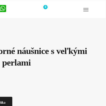
0
položiek
orné náušnice s veľkými
 perlami