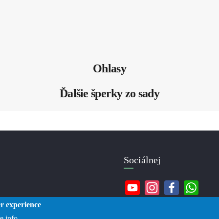
Ohlasy
Ďalšie šperky zo sady
Sociálnej
er experience
e info