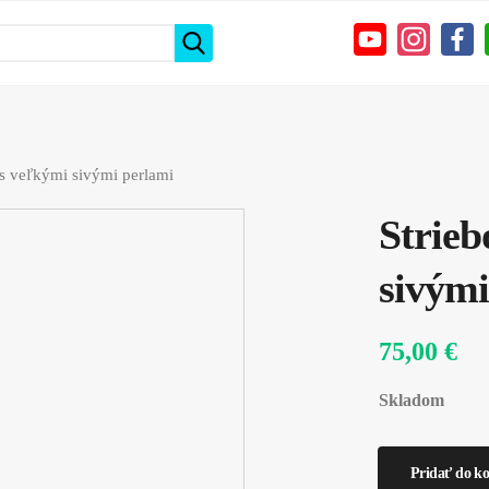
 s veľkými sivými perlami
Strieb
sivými
75,00 €
Skladom