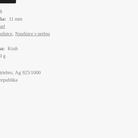
8
ňa:
11 mm
arl
ušnice
Naušnice s perlou
a:
Kruh
9 g
triebro, Ag 925/1000
republika