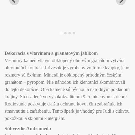
Dekorácia s vltavínom a granátovým jablkom
Vesmírny kameň vltavín obklopený ohnivým granátom vytvára
ohromujúci kontrast. Prívesok je vyrobený vo forme kvapky, jeho
rozmery sú 6x4mm. Minerál je obklopený prírodným českým
granátom – pyropom. Nie náhodou ich klenotníci skombinovali
do tejto dekorácie. Oba kamene sú pýchou a národným pokladom
krajiny. Sú osadené vo vysokokvalitnom 925 mincovom striebre.
Ródiovanie poskytuje ďalšiu ochranu kovu, čím zabraňuje ich
stmavnutiu a zafarbeniu. Tento šperk je vhodný pre ľudí s citlivou
pokožkou a sklonmi k alergiám.
Súhvezdie Andromeda