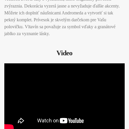
zvýraznia. Dekorácia vyzerá jasne a nevyžaduje ďalšie akcenty.
Môžete ich doplniť náušnicami Andromeda a vytvoriť si tak
pekný komplet. Prívesok je skvelým darčekom pre Vašu
polovičku. Vltavín sa považuje za symbol vďaky a granátové
jablko za vyznanie lásky.
Video