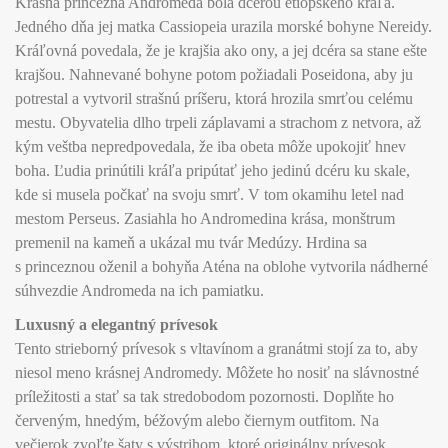
Krásna princezná Andromeda bola dcérou etiópskeho kráľa.
Jedného dňa jej matka Cassiopeia urazila morské bohyne Nereidy.
Kráľovná povedala, že je krajšia ako ony, a jej dcéra sa stane ešte
krajšou. Nahnevané bohyne potom požiadali Poseidona, aby ju
potrestal a vytvoril strašnú príšeru, ktorá hrozila smrťou celému
mestu. Obyvatelia dlho trpeli záplavami a strachom z netvora, až
kým veštba nepredpovedala, že iba obeta môže upokojiť hnev
boha. Ľudia prinútili kráľa pripútať jeho jedinú dcéru ku skale,
kde si musela počkať na svoju smrť. V tom okamihu letel nad
mestom Perseus. Zasiahla ho Andromedina krása, monštrum
premenil na kameň a ukázal mu tvár Medúzy. Hrdina sa
s princeznou oženil a bohyňa Aténa na oblohe vytvorila nádherné
súhvezdie Andromeda na ich pamiatku.
Luxusný a elegantný prívesok
Tento strieborný prívesok s vltavínom a granátmi stojí za to, aby
niesol meno krásnej Andromedy. Môžete ho nosiť na slávnostné
príležitosti a stať sa tak stredobodom pozornosti. Doplňte ho
červeným, hnedým, béžovým alebo čiernym outfitom. Na
večierok zvoľte šaty s výstrihom, ktoré originálny prívesok