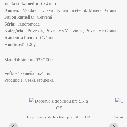
Veľkosť kameňa:
6x4 mm
Kameň:
Moldavit - vltavín
Kmeň - meteorit
Minerál
Granát
Farba kameňa:
Červená
Séria:
Andromeda
Kategória:
Prívesky
Prívesky s Vltavínmi
Prívesky z Granátu
Kamenná forma:
Oválny
Hmotnosť
1,8 g
Materiál: striebro 925/1000
Veľkosť kameňa: 6x4 mm
Produkcia: Česká republika
Doprava z dobirkou pre SK a CZ
Co mam