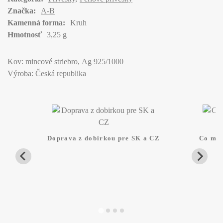
Značka:
A-B
Kamenná forma:
Kruh
Hmotnosť
3,25 g
Kov: mincové striebro, Ag 925/1000
Výroba: Česká republika
Doprava z dobirkou pre SK a CZ
Co mam