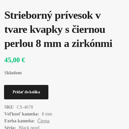
Strieborný prívesok v
tvare kvapky s čiernou
perlou 8 mm a zirkónmi
45,00 €
Skladom
SKU
CS-4678
Veľkosť kameňa:
8 mm
Farba kameňa:
Čierna
Séria:
Black pearl