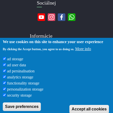
Sociálnej
Informácie
We use cookies on this site to enhance your user experience
More info
O nás
By clicking the Accept button, you agree to us doing so.
Kontakty
ad storage
Doručenie
ad user data
Platba
ad persinalisation
Zásady ochrany osobných údajov
analytics storage
Podmienky používania
functionality storage
Blog
personalization storage
security storage
Save preferences
Accept all cookies
Zlatka © 2019 -2026