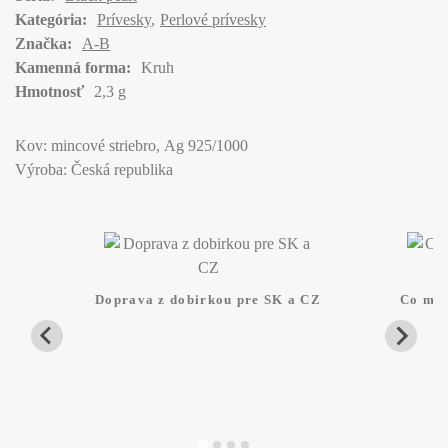
Kategória:
Prívesky
Perlové prívesky
Značka:
A-B
Kamenná forma:
Kruh
Hmotnosť
2,3 g
Kov: mincové striebro, Ag 925/1000
Výroba: Česká republika
Doprava z dobirkou pre SK a CZ
Co mam