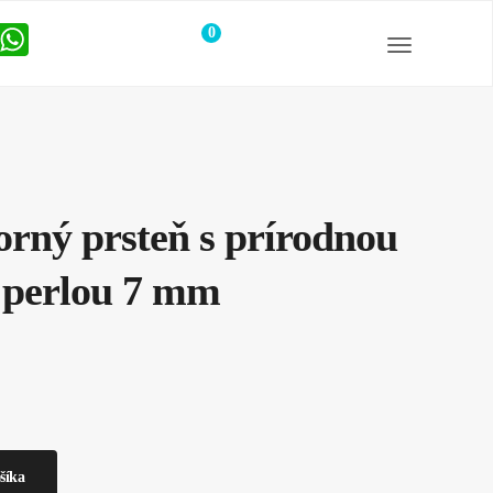
0
položiek
orný prsteň s prírodnou
 perlou 7 mm