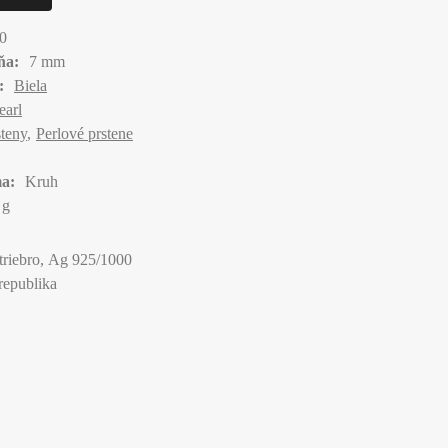
0
ňa:
7 mm
:
Biela
earl
steny
Perlové prstene
a:
Kruh
 g
triebro, Ag 925/1000
republika