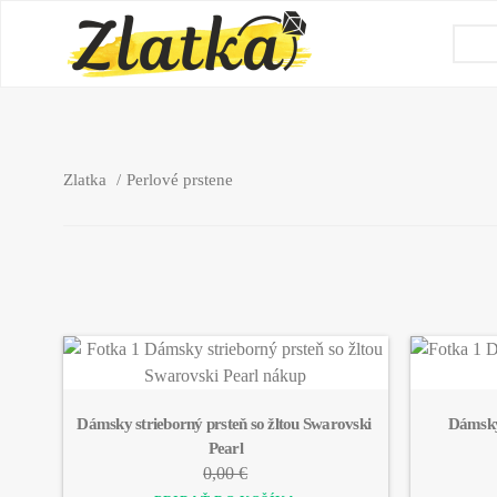
Zlatka
Perlové prstene
Dámsky strieborný prsteň so žltou Swarovski 
Dámský 
Pearl
0,00 €