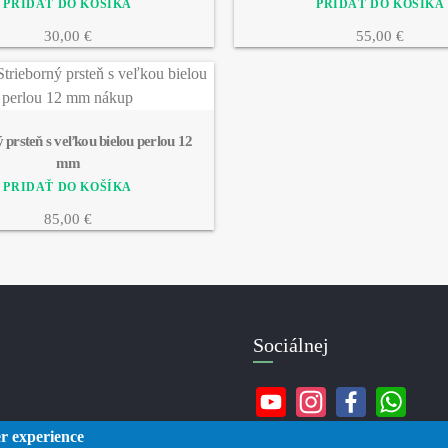
30,00 €
55,00 €
 prsteň s veľkou bielou perlou 12 
mm
85,00 €
Sociálnej
er experience