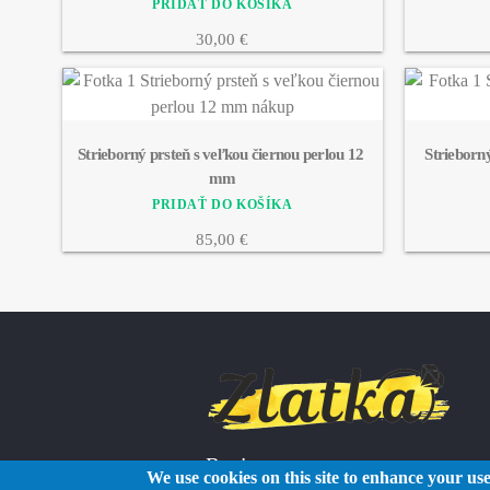
30,00 €
Strieborný prsteň s veľkou čiernou perlou 12 
Strieborný
mm
85,00 €
Reviews
We use cookies on this site to enhance your us