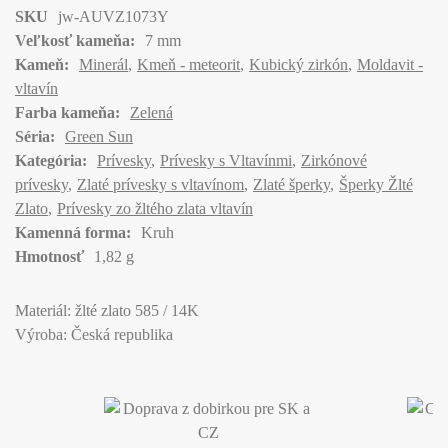
SKU
jw-AUVZ1073Y
Veľkosť kameňa:
7 mm
Kameň:
Minerál
Kmeň - meteorit
Kubický zirkón
Moldavit -
vltavín
Farba kameňa:
Zelená
Séria:
Green Sun
Kategória:
Prívesky
Prívesky s Vltavínmi
Zirkónové
prívesky
Zlaté prívesky s vltavínom
Zlaté šperky
Šperky Žlté
Zlato
Prívesky zo žltého zlata vltavín
Kamenná forma:
Kruh
Hmotnosť
1,82 g
Materiál: žlté zlato 585 / 14K
Výroba: Česká republika