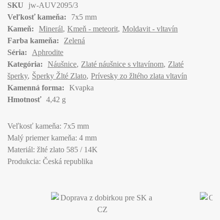
SKU
jw-AUV2095/3
Veľkosť kameňa:
7x5 mm
Kameň:
Minerál
Kmeň - meteorit
Moldavit - vltavín
Farba kameňa:
Zelená
Séria:
Aphrodite
Kategória:
Náušnice
Zlaté náušnice s vltavínom
Zlaté
šperky
Šperky Žlté Zlato
Prívesky zo žltého zlata vltavín
Kamenná forma:
Kvapka
Hmotnosť
4,42 g
Veľkosť kameňa: 7x5 mm
Malý priemer kameňa: 4 mm
Materiál: žlté zlato 585 / 14K
Produkcia: Česká republika