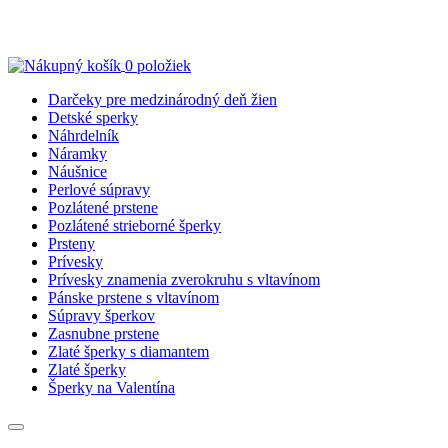
0 položiek
Catalog
Darčeky pre medzinárodný deň žien
Detské sperky
Náhrdelník
Náramky
Náušnice
Perlové súpravy
Pozlátené prstene
Pozlátené strieborné šperky
Prsteny
Prívesky
Prívesky znamenia zverokruhu s vltavínom
Pánske prstene s vltavínom
Súpravy šperkov
Zasnubne prstene
Zlaté šperky s diamantem
Zlaté šperky
Šperky na Valentína