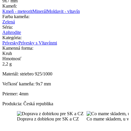
9x7 mm
Kameň:
Kmeň - meteorit
Minerál
Moldavit - vltavín
Farba kameňa:
Zelená
Séria:
Aphrodite
Kategória:
Prívesky
Prívesky s Vltavínmi
Kamenná forma:
Kruh
Hmotnosť
2,2 g
Materiál: striebro 925/1000
Veľkosť kameňa: 9x7 mm
Priemer: 4mm
Produkcia: Česká republika
Doprava z dobirkou pre SK a CZ
Co mame skladem, u vas