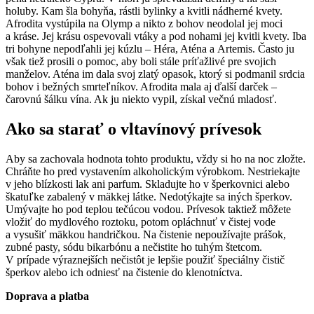
holuby. Kam šla bohyňa, rástli bylinky a kvitli nádherné kvety.
Afrodita vystúpila na Olymp a nikto z bohov neodolal jej moci
a kráse. Jej krásu ospevovali vtáky a pod nohami jej kvitli kvety. Iba
tri bohyne nepodľahli jej kúzlu – Héra, Aténa a Artemis. Často ju
však tiež prosili o pomoc, aby boli stále príťažlivé pre svojich
manželov. Aténa im dala svoj zlatý opasok, ktorý si podmanil srdcia
bohov i bežných smrteľníkov. Afrodita mala aj ďalší darček –
čarovnú šálku vína. Ak ju niekto vypil, získal večnú mladosť.
Ako sa starať o vltavínový prívesok
Aby sa zachovala hodnota tohto produktu, vždy si ho na noc zložte.
Chráňte ho pred vystavením alkoholickým výrobkom. Nestriekajte
v jeho blízkosti lak ani parfum. Skladujte ho v šperkovnici alebo
škatuľke zabalený v mäkkej látke. Nedotýkajte sa iných šperkov.
Umývajte ho pod teplou tečúcou vodou. Prívesok taktiež môžete
vložiť do mydlového roztoku, potom opláchnuť v čistej vode
a vysušiť mäkkou handričkou. Na čistenie nepoužívajte prášok,
zubné pasty, sódu bikarbónu a nečistite ho tuhým štetcom.
V prípade výraznejších nečistôt je lepšie použiť špeciálny čistič
šperkov alebo ich odniesť na čistenie do klenotníctva.
Doprava a platba