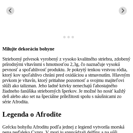
Milujte dekoráciu bohyne
Strieborný prívesok vyrobený z vysoko kvalitného striebra, zdobený
prírodnými vltavínmi s hmotnosťou 2,3g, čo naznačuje vysokú
pevnosť a spoľahlivosť produktu. Je pokrytý tenkou vrstvou ródia,
ktorý kov spoľahlivo chráni pred oxidáciou a stmavnutím. Hlavným
prvkom je vltavín, ktorý pritiahne pozornosť a svojmu majiteľovi
slúži ako talizman. Jeho ladné krivky nenechajú ľahostajného
žiadneho fanúšika strieborných šperkov. Je možné ho nosiť každý
deň alebo ako set na špeciálne príležitosti spolu s náušnicami zo
série Afrodita.
Legenda o Afrodite
Grécku bohyňu Afroditu podľa jednej z legiend vytvorila morská
pena neďaleko Cypru. V mori ju sprevádzali delfíny a na súši