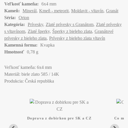
Veľkosť kameňa:
6х4 mm
Kameň:
Minerál
Kmeň - meteorit
Moldavit - vltavín
Granát
Séria:
Orion
Kategória:
Prívesky
Zlaté prívesky s Granátom
Zlaté prívesky
s vltavínom
Zlaté šperky
Šperky z bieleho zlata
Granátové
prívesky z bieleho zlata
Prívesky z bieleho zlata vltavín
Kamenná forma:
Kvapka
Hmotnosť
0,78 g
Veľkosť kameňa: 6x4 mm
Materiál: biele zlato 585 / 14K
Produkcia: Česká republika
Doprava z dobirkou pre SK a CZ
Co mam