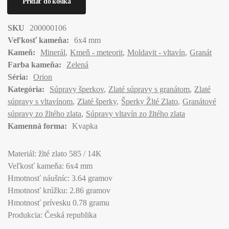
SKU
200000106
Veľkosť kameňa:
6x4 mm
Kameň:
Minerál
Kmeň - meteorit
Moldavit - vltavín
Granát
Farba kameňa:
Zelená
Séria:
Orion
Kategória:
Súpravy šperkov
Zlaté súpravy s granátom
Zlaté
súpravy s vltavínom
Zlaté šperky
Šperky Žlté Zlato
Granátové
súpravy zo žltého zlata
Súpravy vltavín zo žltého zlata
Kamenná forma:
Kvapka
Materiál: žlté zlato 585 / 14K
Veľkosť kameňa: 6x4 mm
Hmotnosť náušníc: 3.64 gramov
Hmotnosť krúžku: 2.86 gramov
Hmotnosť prívesku 0.78 gramu
Produkcia: Česká republika