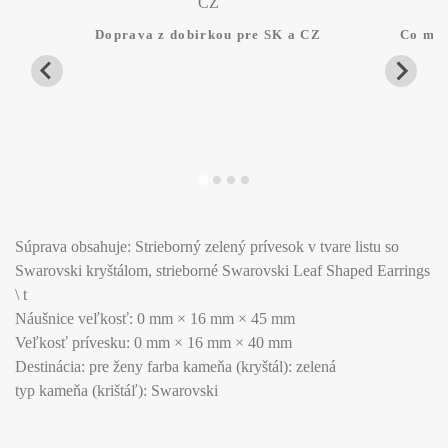
Doprava z dobirkou pre SK a CZ
Co mam
Súprava obsahuje: Strieborný zelený prívesok v tvare listu so
Swarovski kryštálom, strieborné Swarovski Leaf Shaped Earrings
\ t
Náušnice veľkosť: 0 mm × 16 mm × 45 mm
Veľkosť prívesku: 0 mm × 16 mm × 40 mm
Destinácia: pre ženy farba kameňa (kryštál): zelená
typ kameňa (krištáľ): Swarovski