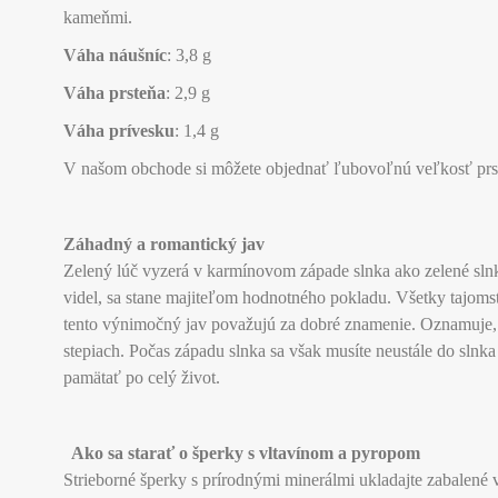
kameňmi.
Váha náušníc
: 3,8 g
Váha prsteňa
: 2,9 g
Váha prívesku
: 1,4 g
V našom obchode si môžete objednať ľubovoľnú veľkosť prsteňa
Záhadný a romantický jav
Zelený lúč vyzerá v karmínovom západe slnka ako zelené slnko
videl, sa stane majiteľom hodnotného pokladu. Všetky tajoms
tento výnimočný jav považujú za dobré znamenie. Oznamuje, že
stepiach. Počas západu slnka sa však musíte neustále do slnka
pamätať po celý život.
Ako sa starať o šperky s vltavínom a
pyropom
Strieborné šperky s prírodnými minerálmi ukladajte zabalené 