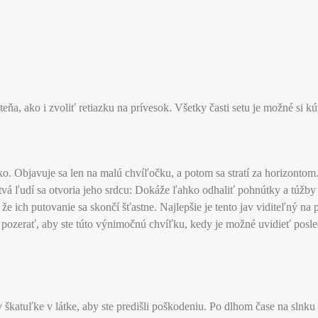
, ako i zvoliť retiazku na prívesok. Všetky časti setu je možné si kúp
. Objavuje sa len na malú chvíľočku, a potom sa stratí za horizontom. 
tvá ľudí sa otvoria jeho srdcu: Dokáže ľahko odhaliť pohnútky a túž
 ich putovanie sa skončí šťastne. Najlepšie je tento jav viditeľný na 
 pozerať, aby ste túto výnimočnú chvíľku, kedy je možné uvidieť posled
v škatuľke v látke, aby ste predišli poškodeniu. Po dlhom čase na sln