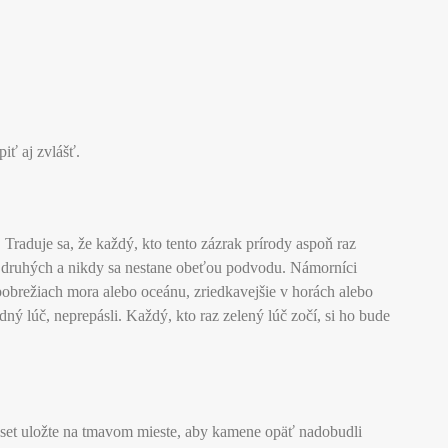
iť aj zvlášť.
Traduje sa, že každý, kto tento zázrak prírody aspoň raz
by druhých a nikdy sa nestane obeťou podvodu. Námorníci
pobrežiach mora alebo oceánu, zriedkavejšie v horách alebo
ný lúč, neprepásli. Každý, kto raz zelený lúč zočí, si ho bude
ku set uložte na tmavom mieste, aby kamene opäť nadobudli