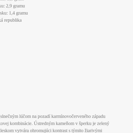
u: 2,9 gramu
sku: 1,4 gramu
á republika
dným slnečným lúčom na pozadí karmínovočerveného západu
rkovej kombinácie. Ústredným kameňom v šperku je zelený
leskom vytvára ohromujúci kontrast s týmito žiarivými