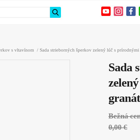
erkov s vltavínom
Sada strieborných šperkov zelený lúč s prírodnými
Sada s
zelený
granát
Bežná ce
0,00 €