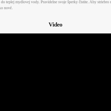
o teplej mydlovej vody. Pravidelne svoje šperky čistite. Aby striebro n
ko nové.
Video