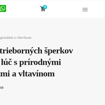
0
položiek
 granátmi a vltavínom
trieborných šperkov
 lúč s prírodnými
mi a vltavínom
na