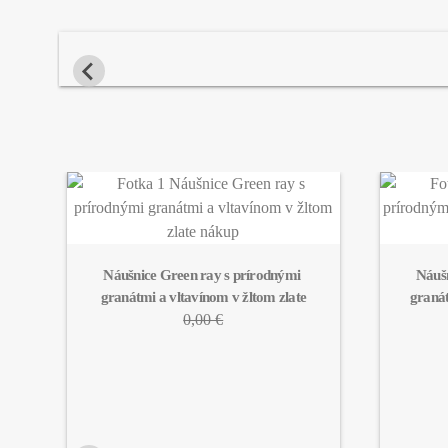
Náušnice Green ray s prírodnými 
Náušn
granátmi a vltavínom v žltom zlate
granát
0,00 €