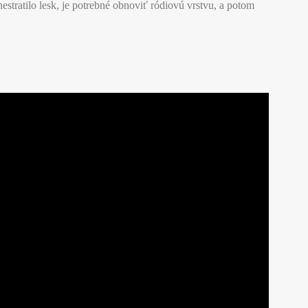
estratilo lesk, je potrebné obnoviť ródiovú vrstvu, a potom