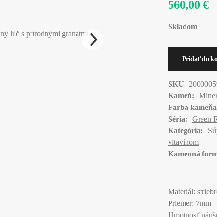
560,00 €
Skladom
SKU
2000005
Kameň:
Miner
Farba kameňa
Séria:
Green 
Kategória:
Sú
vltavínom
Kamenná form
Materiál: strie
Priemer: 7mm
Hmotnosť náušn