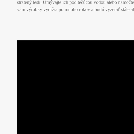
stratený lesk. Umývajte ich pod tečúcou vodou alebo namočte d
vám výrobky vydržia po mnoho rokov a budú vyzerať stále a