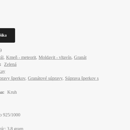
9
ál
Kmeň - meteorit
Moldavit - vltavín
Granát
:
Zelená
Ray
pravy šperkov
Granátové súpravy
Súprava šperkov s
a:
Kruh
bro 925/1000
íc: 3,8 gram