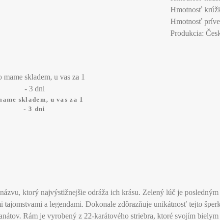
Hmotnosť krúžk
Hmotnosť príve
Produkcia: Česk
mame skladem, u vas za 1
- 3 dni
o názvu, ktorý najvýstižnejšie odráža ich krásu. Zelený lúč je posle
i tajomstvami a legendami. Dokonale zdôrazňuje unikátnosť tejto špe
nátov. Rám je vyrobený z 22-karátového striebra, ktoré svojím bielym 