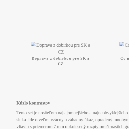
Doprava z dobirkou pre SK a
Co 
CZ
Kúzlo kontrastov
Tento set je nositeľom najtajomnejšieho a najneobvyklejšieh
slnka. Ide o veľmi vzácny a záhadný úkaz, opradený mnohým
vltavín s priemerom 7 mm obkolesený rozptylom štrnástich gra