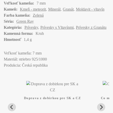
Veľkosť kameňa:
7 mm
Kameň:
Kmeň - meteorit
Minerál
Granát
Moldavit - vltavín
Farba kameňa:
Zelená
Séria:
Green Ray
Kategória:
Prívesky
Prívesky s Vltavínmi
Prívesky z Granátu
Kamenná forma:
Kruh
Hmotnosť
1,4 g
Veľkosť kameňa: 7 mm
Materiál: striebro 925/1000
Produkcia: Česká republika
Doprava z dobirkou pre SK a CZ
Co mam