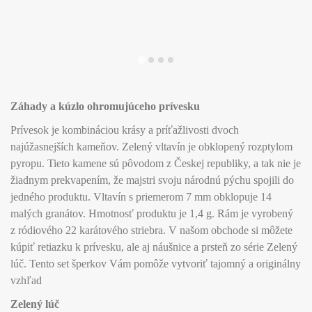
Záhady a kúzlo ohromujúceho prívesku
Prívesok je kombináciou krásy a príťažlivosti dvoch
najúžasnejších kameňov. Zelený vltavín je obklopený rozptylom
pyropu. Tieto kamene sú pôvodom z Českej republiky, a tak nie je
žiadnym prekvapením, že majstri svoju národnú pýchu spojili do
jedného produktu. Vltavín s priemerom 7 mm obklopuje 14
malých granátov. Hmotnosť produktu je 1,4 g. Rám je vyrobený
z ródiového 22 karátového striebra. V našom obchode si môžete
kúpiť retiazku k prívesku, ale aj náušnice a prsteň zo série Zelený
lúč. Tento set šperkov Vám pomôže vytvoriť tajomný a originálny
vzhľad
Zelený lúč