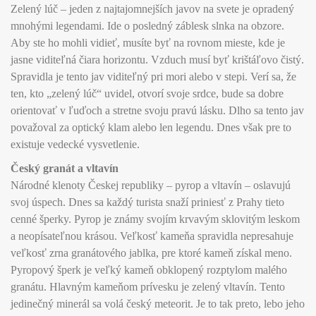
Zelený lúč – jeden z najtajomnejších javov na svete je opradený
mnohými legendami. Ide o posledný záblesk slnka na obzore.
Aby ste ho mohli vidieť, musíte byť na rovnom mieste, kde je
jasne viditeľná čiara horizontu. Vzduch musí byť krištáľovo čistý.
Spravidla je tento jav viditeľný pri mori alebo v stepi. Verí sa, že
ten, kto „zelený lúč“ uvidel, otvorí svoje srdce, bude sa dobre
orientovať v ľuďoch a stretne svoju pravú lásku. Dlho sa tento jav
považoval za optický klam alebo len legendu. Dnes však pre to
existuje vedecké vysvetlenie.
Český granát a vltavín
Národné klenoty Českej republiky – pyrop a vltavín – oslavujú
svoj úspech. Dnes sa každý turista snaží priniesť z Prahy tieto
cenné šperky. Pyrop je známy svojím krvavým sklovitým leskom
a neopísateľnou krásou. Veľkosť kameňa spravidla nepresahuje
veľkosť zrna granátového jablka, pre ktoré kameň získal meno.
Pyropový šperk je veľký kameň obklopený rozptylom malého
granátu. Hlavným kameňom prívesku je zelený vltavín. Tento
jedinečný minerál sa volá český meteorit. Je to tak preto, lebo jeho