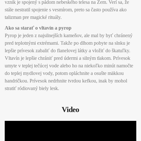
vznik je spojený s pádom nebeského telesa na Zem. Verí sa, že
stále nestratil spojenie s vesmírom, preto sa často používa ako
talizman pre magické rituály.
Ako sa starať o vltavín
a pyrop
Pyrop je jeden z najsilnejších kameňov, ale mal by byť chránený
pred teplotnými extrémami. Takže po dlhom pobyte na slnku je
lepšie prívesok zabaliť do flanelovej látky a vložiť do škatuľky.
Vltavín je lepšie chrániť pred údermi a silným tlakom. Prívesok
umyte v teplej tečúcej vode alebo ho na niekoľko minút namočte
do teplej mydlovej vody, potom opláchnite a osušte mäkkou
handričkou. Prívesok nedrhnite tvrdou kefkou, inak by mohol
stratiť ródiovaný biely lesk.
Video