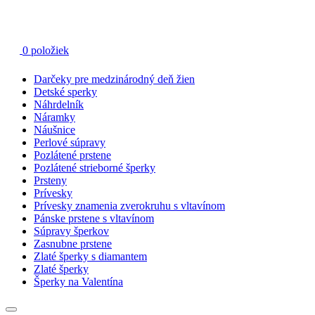
0 položiek
Catalog
Darčeky pre medzinárodný deň žien
Detské sperky
Náhrdelník
Náramky
Náušnice
Perlové súpravy
Pozlátené prstene
Pozlátené strieborné šperky
Prsteny
Prívesky
Prívesky znamenia zverokruhu s vltavínom
Pánske prstene s vltavínom
Súpravy šperkov
Zasnubne prstene
Zlaté šperky s diamantem
Zlaté šperky
Šperky na Valentína