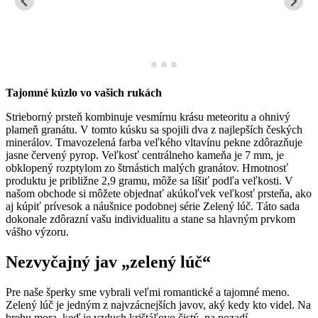
Tajomné kúzlo vo vašich rukách
Strieborný prsteň kombinuje vesmírnu krásu meteoritu a ohnivý
plameň granátu. V tomto kúsku sa spojili dva z najlepších českých
minerálov. Tmavozelená farba veľkého vltavínu pekne zdôrazňuje
jasne červený pyrop. Veľkosť centrálneho kameňa je 7 mm, je
obklopený rozptylom zo štrnástich malých granátov. Hmotnosť
produktu je približne 2,9 gramu, môže sa líšiť podľa veľkosti. V
našom obchode si môžete objednať akúkoľvek veľkosť prsteňa, ako
aj kúpiť prívesok a náušnice podobnej série Zelený lúč. Táto sada
dokonale zdôrazní vašu individualitu a stane sa hlavným prvkom
vášho výzoru.
Nezvyčajný jav „zelený lúč“
Pre naše šperky sme vybrali veľmi romantické a tajomné meno.
Zelený lúč je jedným z najvzácnejších javov, aký kedy kto videl. Na
brehu mora, keď je vzduch krištáľovo čistý, na pozadí