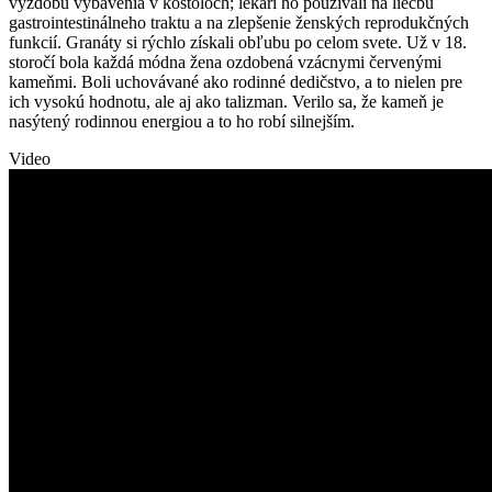
výzdobu vybavenia v kostoloch; lekári ho používali na liečbu
gastrointestinálneho traktu a na zlepšenie ženských reprodukčných
funkcií. Granáty si rýchlo získali obľubu po celom svete. Už v 18.
storočí bola každá módna žena ozdobená vzácnymi červenými
kameňmi. Boli uchovávané ako rodinné dedičstvo, a to nielen pre
ich vysokú hodnotu, ale aj ako talizman. Verilo sa, že kameň je
nasýtený rodinnou energiou a to ho robí silnejším.
Video