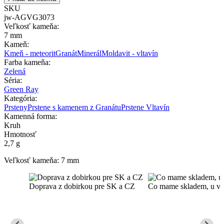
SKU
jw-AGVG3073
Veľkosť kameňa:
7 mm
Kameň:
Kmeň - meteorit
Granát
Minerál
Moldavit - vltavín
Farba kameňa:
Zelená
Séria:
Green Ray
Kategória:
Prsteny
Prstene s kamenem z Granátu
Prstene Vltavín
Kamenná forma:
Kruh
Hmotnosť
2,7 g
Veľkosť kameňa: 7 mm
Doprava z dobirkou pre SK a CZ
Co mame skladem, u vas