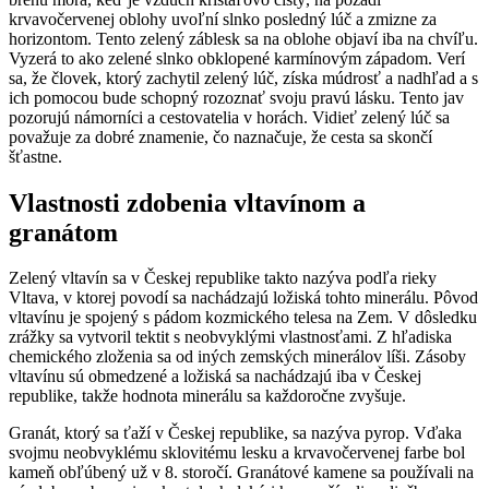
krvavočervenej oblohy uvoľní slnko posledný lúč a zmizne za
horizontom. Tento zelený záblesk sa na oblohe objaví iba na chvíľu.
Vyzerá to ako zelené slnko obklopené karmínovým západom. Verí
sa, že človek, ktorý zachytil zelený lúč, získa múdrosť a nadhľad a s
ich pomocou bude schopný rozoznať svoju pravú lásku. Tento jav
pozorujú námorníci a cestovatelia v horách. Vidieť zelený lúč sa
považuje za dobré znamenie, čo naznačuje, že cesta sa skončí
šťastne.
Vlastnosti zdobenia vltavínom a
granátom
Zelený vltavín sa v Českej republike takto nazýva podľa rieky
Vltava, v ktorej povodí sa nachádzajú ložiská tohto minerálu. Pôvod
vltavínu je spojený s pádom kozmického telesa na Zem. V dôsledku
zrážky sa vytvoril tektit s neobvyklými vlastnosťami. Z hľadiska
chemického zloženia sa od iných zemských minerálov líši. Zásoby
vltavínu sú obmedzené a ložiská sa nachádzajú iba v Českej
republike, takže hodnota minerálu sa každoročne zvyšuje.
Granát, ktorý sa ťaží v Českej republike, sa nazýva pyrop. Vďaka
svojmu neobvyklému sklovitému lesku a krvavočervenej farbe bol
kameň obľúbený už v 8. storočí. Granátové kamene sa používali na