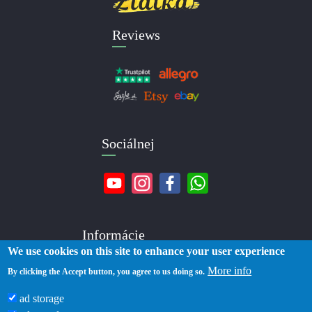
Reviews
Sociálnej
Informácie
We use cookies on this site to enhance your user experience
More info
O nás
By clicking the Accept button, you agree to us doing so.
Kontakty
ad storage
Doručenie