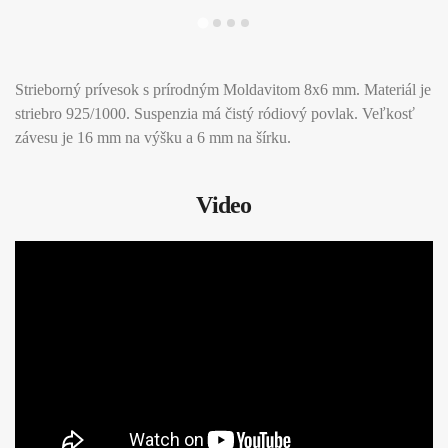
Strieborný prívesok s prírodným Moldavitom 8x6 mm. Materiál je
striebro 925/1000. Suspenzia má čistý ródiový povlak. Veľkosť
závesu je 16 mm na výšku a 6 mm na šírku.
Video