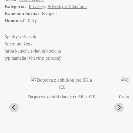
Kategória:
Prívesky
Prívesky s Vltavínmi
Kamenná forma:
Kvapka
Hmotnosť
0,8 g
Šperky: prívesok
Smer: pre ženy
farba kameňa (vltavín): zelená
typ kameňa (vltavin): prírodný
Doprava z dobirkou pre SK a CZ
Co mam