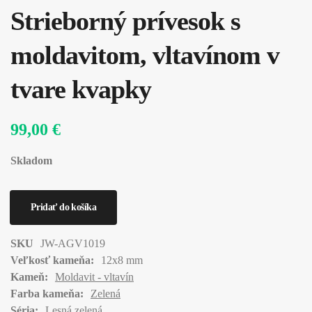
Strieborný prívesok s
moldavitom, vltavínom v
tvare kvapky
99,00 €
Skladom
SKU
JW-AGV1019
Veľkosť kameňa:
12x8 mm
Kameň:
Moldavit - vltavín
Farba kameňa:
Zelená
Séria:
Lesná zelená