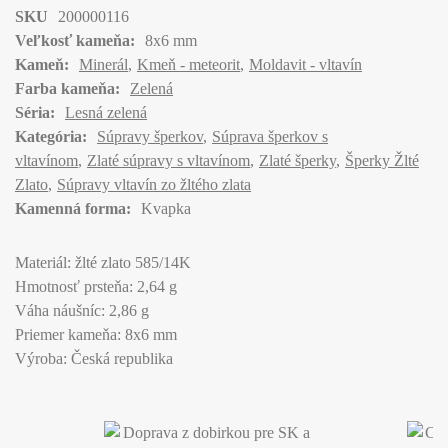
SKU
200000116
Veľkosť kameňa:
8x6 mm
Kameň:
Minerál
Kmeň - meteorit
Moldavit - vltavín
Farba kameňa:
Zelená
Séria:
Lesná zelená
Kategória:
Súpravy šperkov
Súprava šperkov s
vltavínom
Zlaté súpravy s vltavínom
Zlaté šperky
Šperky Žlté
Zlato
Súpravy vltavín zo žltého zlata
Kamenná forma:
Kvapka
Materiál: žlté zlato 585/14K
Hmotnosť prsteňa: 2,64 g
Váha náušníc: 2,86 g
Priemer kameňa: 8x6 mm
Výroba: Česká republika