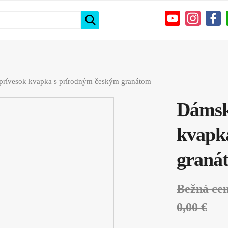
prívesok kvapka s prírodným českým granátom
Dámsky
kvapk
graná
Bežná ce
0,00 €