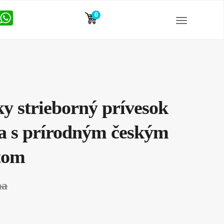
0
položiek
 strieborný prívesok
a s prírodným českým
tom
na