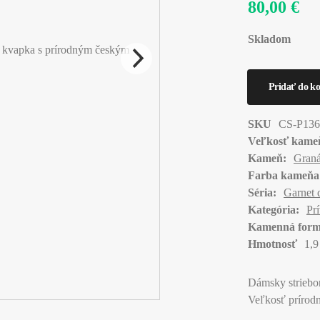
80,00 €
Skladom
SKU
CS-P136
Veľkosť kame
Kameň:
Graná
Farba kameňa
Séria:
Garnet 
Kategória:
Pr
Kamenná form
Hmotnosť
1,9
Dámsky striebo
Veľkosť prírod