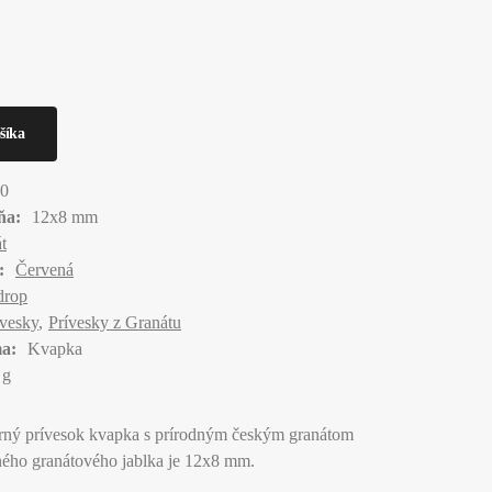
0
ňa:
12x8 mm
t
:
Červená
drop
ívesky
Prívesky z Granátu
a:
Kvapka
 g
rný prívesok kvapka s prírodným českým granátom
ného granátového jablka je 12x8 mm.