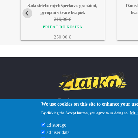
Sada strieborných šperkov s granátmi, 
Dámske
pyropmi v tvare kvapiek
kva
219,00 €
250,00 €
Reviews
We use cookies on this site to enhance your us
Mor
By clicking the Accept button, you agree to us doing so.
ad storage
ad user data