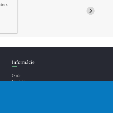
ice s 
Informácie
O nás
Kontakty
Doručenie
Platba
Zásady ochrany osobných údajov
Podmienky používania
Blog