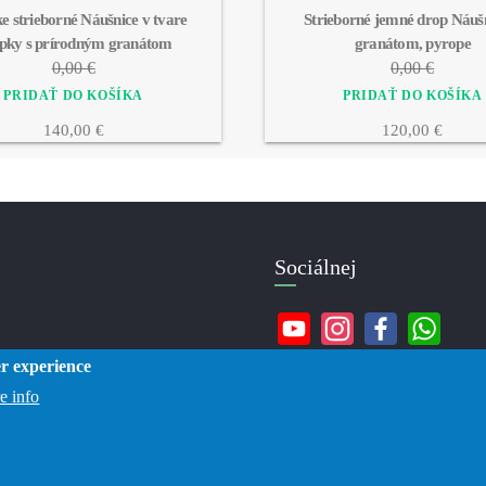
 strieborné Náušnice v tvare 
Strieborné jemné drop Náušn
pky s prírodným granátom
granátom, pyrope
0,00 €
0,00 €
140,00 €
120,00 €
Sociálnej
er experience
e info