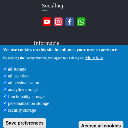
Sociálnej
Informácie
We use cookies on this site to enhance your user experience
More info
O nás
By clicking the Accept button, you agree to us doing so.
Kontakty
ad storage
Doručenie
ad user data
Platba
ad persinalisation
Zásady ochrany osobných údajov
analytics storage
Podmienky používania
functionality storage
Blog
personalization storage
security storage
Save preferences
Accept all cookies
Zlatka © 2019 -2026