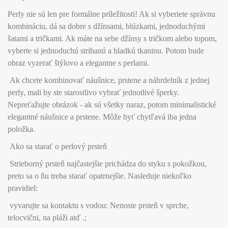
Perly nie sú len pre formálne príležitosti! Ak si vyberiete správnu
kombináciu, dá sa dobre s džínsami, blúzkami, jednoduchými
šatami a tričkami. Ak máte na sebe džínsy s tričkom alebo topom,
vyberte si jednoduchú strihanú a hladkú tkaninu. Potom bude
obraz vyzerať štýlovo a elegantne s perlami.
Ak chcete kombinovať náušnice, prstene a náhrdelník z jednej
perly, mali by ste starostlivo vybrať jednotlivé šperky.
Nepreťažujte obrázok - ak sú všetky naraz, potom minimalistické
elegantné náušnice a prstene. Môže byť chytľavá iba jedna
položka.
Ako sa starať o perlový prsteň
Strieborný prsteň najčastejšie prichádza do styku s pokožkou,
preto sa o ňu treba starať opatrnejšie. Nasleduje niekoľko
pravidiel:
vyvarujte sa kontaktu s vodou: Nenoste prsteň v sprche,
telocvični, na pláži atď .;