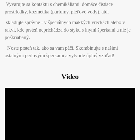
Vyvarujte sa kontaktu s chemikáliami: domáce čistiace
prostriedky, kozmetika (parfumy, pleťové vody), atď.
skladujte správne - v špeciálnych mäkkých vreckách alebo v
rakvi, kde prsteň neprichádza do styku s inými šperkami a nie je
poškriabaný.
Noste prsteň tak, ako sa vám páči. Skombinujte s našimi
ostatnými perlovými šperkami a vytvorte úplný vzhľad!
Video