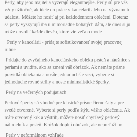
Perly, aby jeho majitelia vyzerajú elegantnejšie. Perly sú pre vás
vždy užitočné, ak idete do práce v kancelárii alebo na významnú
udalosť. Môžete ho nosiť aj pri každodennom oblečení. Doteraz
sa perly vyskytujú iba u mimoriadne bohatých dám, ale dnes si ju
môže dovoliť každé dievča, ktoré vie veľa o móde.
Perly v kancelárii - pridajte sofistikovanosť svojej pracovnej
rutine
Pridajte do zvyčajného kancelárskeho obleku prsteň a náušnice s
perlami a uvidíte, ako sa zmení váš obrázok. Ak nemáte prísne
pravidlá obliekania a nosíte jednoduchšie veci, vyberte si
jednoduché rovné strihy a noste minimalistické šperky.
Perly na večerných podujatiach
Perlové šperky sú vhodné pre klasické prísne čierne šaty a pre
svetlé otvorené. Vyberte si perly podľa štýlu vášho oblečenia. Ak
máte otvorený krk a výstrih, môžete nosiť chytľavý perlový
náhrdelník a prsteň. Krúžok doplní obrázok, ale nepreťaží ho.
Perly v neformálnom vzhľade