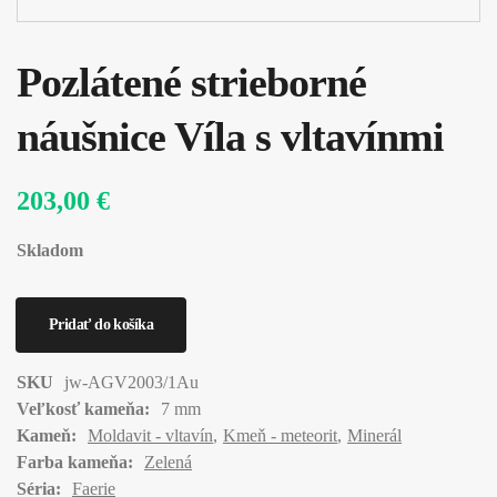
Pozlátené strieborné
náušnice Víla s vltavínmi
203,00 €
Skladom
SKU
jw-AGV2003/1Au
Veľkosť kameňa:
7 mm
Kameň:
Moldavit - vltavín
Kmeň - meteorit
Minerál
Farba kameňa:
Zelená
Séria:
Faerie