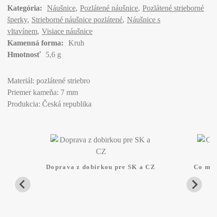
Kategória:
Náušnice
Pozlátené náušnice
Pozlátené strieborné
šperky
Strieborné náušnice pozlátené
Náušnice s
vltavínem
Visiace náušnice
Kamenná forma:
Kruh
Hmotnosť
5,6 g
Materiál: pozlátené striebro
Priemer kameňa: 7 mm
Produkcia: Česká republika
Doprava z dobirkou pre SK a CZ
Co mam