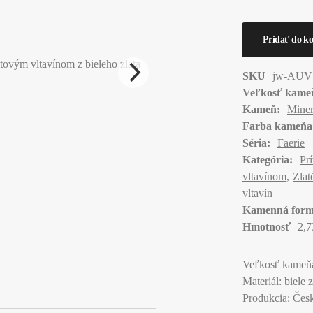
SKU
jw-AUV
Veľkosť kame
Kameň:
Miner
Farba kameňa
Séria:
Faerie
Kategória:
Pr
vltavínom
Zlat
vltavín
Kamenná form
Hmotnosť
2,7
Veľkosť kameň
Materiál: biele 
Produkcia: Česk