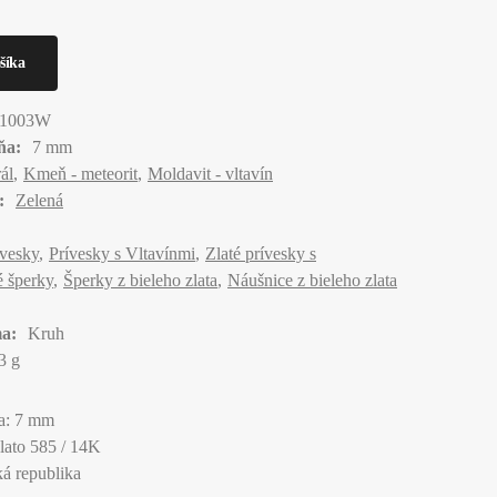
1003W
ňa:
7 mm
ál
Kmeň - meteorit
Moldavit - vltavín
:
Zelená
ívesky
Prívesky s Vltavínmi
Zlaté prívesky s
é šperky
Šperky z bieleho zlata
Náušnice z bieleho zlata
a:
Kruh
3 g
a: 7 mm
zlato 585 / 14K
á republika