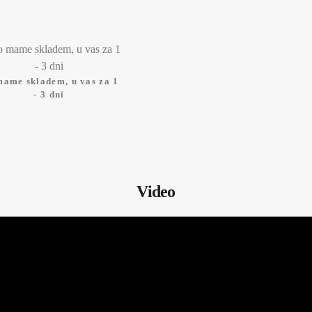
mame skladem, u vas za 1
- 3 dni
Video