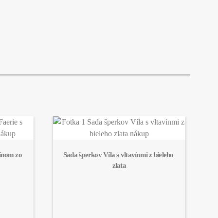
ínom zo 
Sada šperkov Víla s vltavínmi z bieleho 
zlata