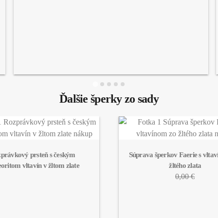
Ďalšie šperky zo sady
právkový prsteň s českým 
Súprava šperkov Faerie s vltav
oritom vltavín v žltom zlate
žltého zlata
0,00 €