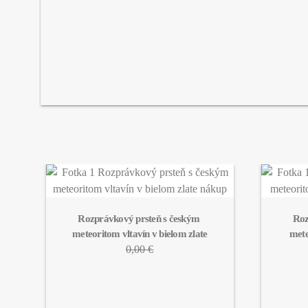
Rozprávkový prsteň s českým 
Roz
meteoritom vltavín v bielom zlate
mete
0,00 €