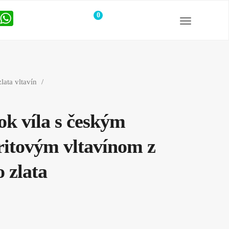
0
položiek
lata vltavín
ok víla s českým
ritovým vltavínom z
o zlata