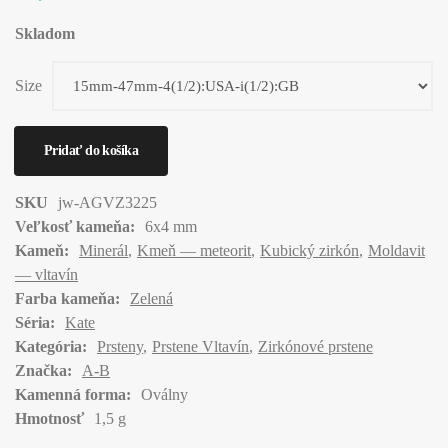
Skladom
Size
SKU
jw-AGVZ3225
Veľkosť kameňa:
6x4 mm
Kameň:
Minerál
Kmeň — meteorit
Kubický zirkón
Moldavit
— vltavín
Farba kameňa:
Zelená
Séria:
Kate
Kategória:
Prsteny
Prstene Vltavín
Zirkónové prstene
Značka:
A-B
Kamenná forma:
Oválny
Hmotnosť
1,5 g